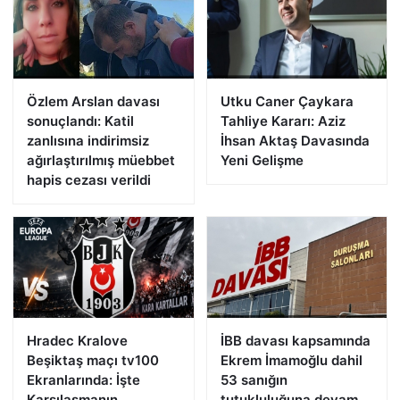
Özlem Arslan davası
Utku Caner Çaykara
sonuçlandı: Katil
Tahliye Kararı: Aziz
zanlısına indirimsiz
İhsan Aktaş Davasında
ağırlaştırılmış müebbet
Yeni Gelişme
hapis cezası verildi
Hradec Kralove
İBB davası kapsamında
Beşiktaş maçı tv100
Ekrem İmamoğlu dahil
Ekranlarında: İşte
53 sanığın
Karşılaşmanın
tutukluluğuna devam