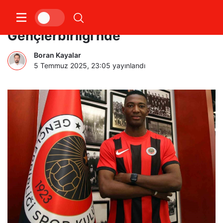
Moussa Kyabou,
Gençlerbirliği’nde
Boran Kayalar
5 Temmuz 2025, 23:05
yayınlandı