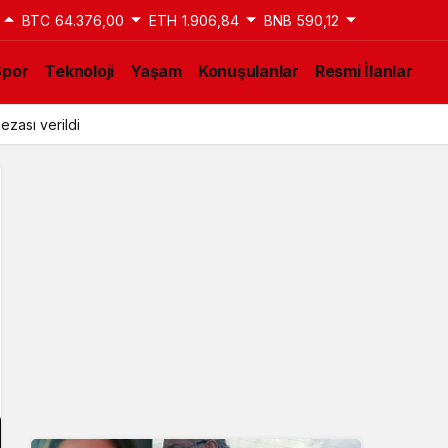
BTC
64.376,00
ETH
1.906,84
BNB
590,12
Spor
Teknoloji
Yaşam
Konuşulanlar
Resmi İlanlar