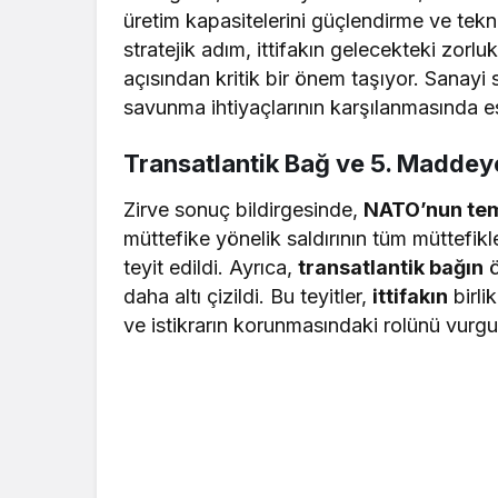
üretim kapasitelerini güçlendirme ve teknol
stratejik adım, ittifakın gelecekteki zorlu
açısından kritik bir önem taşıyor. Sanayi
savunma ihtiyaçlarının karşılanmasında esn
Transatlantik Bağ ve 5. Maddeye
Zirve sonuç bildirgesinde,
NATO’nun tem
müttefike yönelik saldırının tüm müttefikle
teyit edildi. Ayrıca,
transatlantik bağın
ö
daha altı çizildi. Bu teyitler,
ittifakın
birli
ve istikrarın korunmasındaki rolünü vurgu