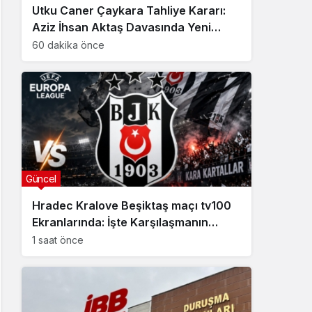
Utku Caner Çaykara Tahliye Kararı:
Aziz İhsan Aktaş Davasında Yeni
Gelişme
60 dakika önce
Güncel
Hradec Kralove Beşiktaş maçı tv100
Ekranlarında: İşte Karşılaşmanın
Detayları
1 saat önce