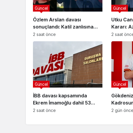
Güncel
Güncel
Özlem Arslan davası
Utku Can
sonuçlandı: Katil zanlısına
Kararı: A
indirimsiz ağırlaştırılmış
Davasınd
2 saat önce
2 saat önc
müebbet hapis cezası verildi
Güncel
Güncel
İBB davası kapsamında
Gökdeniz
Ekrem İmamoğlu dahil 53
Kadrosuna
sanığın tutukluluğuna devam
Anlaşma
2 saat önce
2 gün önc
kararı