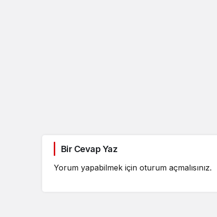
Güncel
Özlem Arslan dava
Bir Cevap Yaz
sonuçlandı: Katil z
indirimsiz ağırlaştı
Yorum yapabilmek için
oturum açmalısınız
.
müebbet hapis ce
verildi