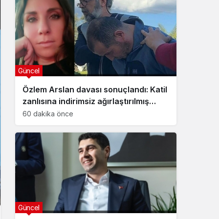
Güncel
Özlem Arslan davası sonuçlandı: Katil
zanlısına indirimsiz ağırlaştırılmış
müebbet hapis cezası verildi
60 dakika önce
Güncel