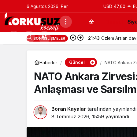
6 Ağustos 2026, Per
USD
47,60
E
Güncel
Siy
21:43
Utku Caner Çaykar
SON GELIŞMELER
Güncel
Haberler
NATO Ankara Zirv
Mesajı
NATO Ankara Zirvesi: 
Anlaşması ve Sarsılma
Boran Kayalar
tarafından yayınlandı
8 Temmuz 2026, 15:59
yayınlandı