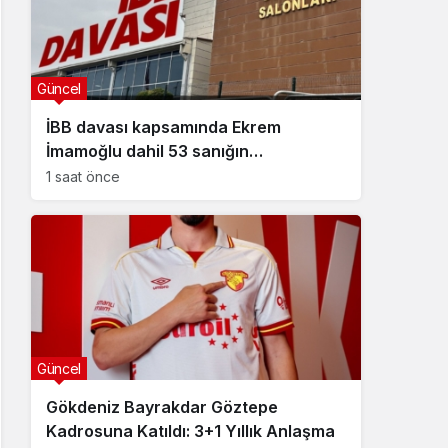
Güncel
İBB davası kapsamında Ekrem
İmamoğlu dahil 53 sanığın
tutukluluğuna devam kararı
1 saat önce
Güncel
Gökdeniz Bayrakdar Göztepe
Kadrosuna Katıldı: 3+1 Yıllık Anlaşma