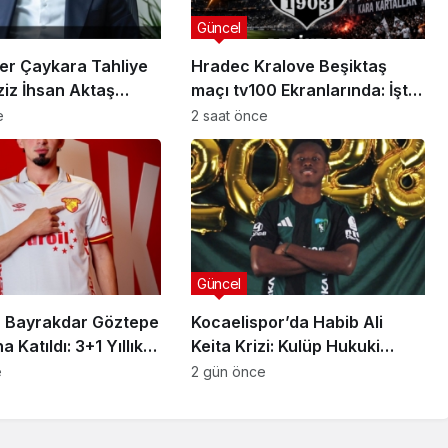
Güncel
er Çaykara Tahliye
Hradec Kralove Beşiktaş
ziz İhsan Aktaş
maçı tv100 Ekranlarında: İşte
a Yeni Gelişme
Karşılaşmanın Detayları
e
2 saat önce
Güncel
 Bayrakdar Göztepe
Kocaelispor’da Habib Ali
 Katıldı: 3+1 Yıllık
Keita Krizi: Kulüp Hukuki
Süreç Başlatıyor
e
2 gün önce