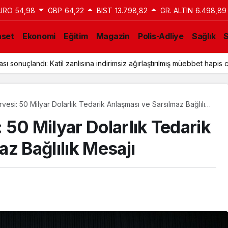
URO
54,98
GBP
64,22
BIST
13.798,82
GR. ALTIN
6.498,89
aset
Ekonomi
Eğitim
Magazin
Polis-Adliye
Sağlık
a Tahliye Kararı: Aziz İhsan Aktaş Davasında Yeni Gelişme
esi: 50 Milyar Dolarlık Tedarik Anlaşması ve Sarsılmaz Bağlılık
50 Milyar Dolarlık Tedarik
z Bağlılık Mesajı