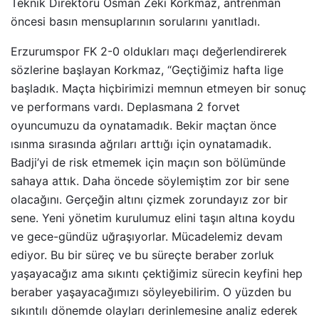
Teknik Direktörü Osman Zeki Korkmaz, antrenman
öncesi basın mensuplarının sorularını yanıtladı.
Erzurumspor FK 2-0 oldukları maçı değerlendirerek
sözlerine başlayan Korkmaz, “Geçtiğimiz hafta lige
başladık. Maçta hiçbirimizi memnun etmeyen bir sonuç
ve performans vardı. Deplasmana 2 forvet
oyuncumuzu da oynatamadık. Bekir maçtan önce
ısınma sırasında ağrıları arttığı için oynatamadık.
Badji’yi de risk etmemek için maçın son bölümünde
sahaya attık. Daha öncede söylemiştim zor bir sene
olacağını. Gerçeğin altını çizmek zorundayız zor bir
sene. Yeni yönetim kurulumuz elini taşın altına koydu
ve gece-gündüz uğraşıyorlar. Mücadelemiz devam
ediyor. Bu bir süreç ve bu süreçte beraber zorluk
yaşayacağız ama sıkıntı çektiğimiz sürecin keyfini hep
beraber yaşayacağımızı söyleyebilirim. O yüzden bu
sıkıntılı dönemde olayları derinlemesine analiz ederek