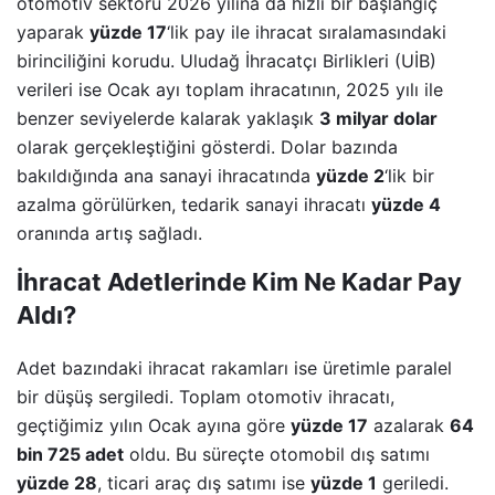
otomotiv sektörü 2026 yılına da hızlı bir başlangıç
yaparak
yüzde 17
‘lik pay ile ihracat sıralamasındaki
birinciliğini korudu. Uludağ İhracatçı Birlikleri (UİB)
verileri ise Ocak ayı toplam ihracatının, 2025 yılı ile
benzer seviyelerde kalarak yaklaşık
3 milyar dolar
olarak gerçekleştiğini gösterdi. Dolar bazında
bakıldığında ana sanayi ihracatında
yüzde 2
‘lik bir
azalma görülürken, tedarik sanayi ihracatı
yüzde 4
oranında artış sağladı.
İhracat Adetlerinde Kim Ne Kadar Pay
Aldı?
Adet bazındaki ihracat rakamları ise üretimle paralel
bir düşüş sergiledi. Toplam otomotiv ihracatı,
geçtiğimiz yılın Ocak ayına göre
yüzde 17
azalarak
64
bin 725 adet
oldu. Bu süreçte otomobil dış satımı
yüzde 28
, ticari araç dış satımı ise
yüzde 1
geriledi.