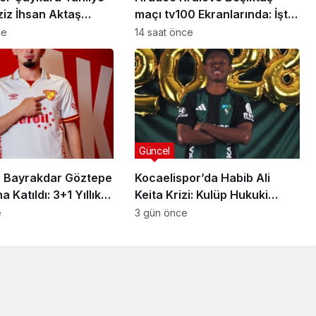
ziz İhsan Aktaş
maçı tv100 Ekranlarında: İşte
a Yeni Gelişme
Karşılaşmanın Detayları
ce
14 saat önce
Güncel
 Bayrakdar Göztepe
Kocaelispor’da Habib Ali
 Katıldı: 3+1 Yıllık
Keita Krizi: Kulüp Hukuki
Süreç Başlatıyor
e
3 gün önce