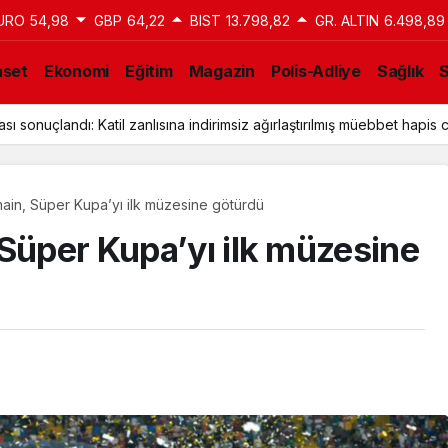
URO
54,98
GBP
64,22
BIST
13.798,82
GR. ALTIN
6.498,89
aset
Ekonomi
Eğitim
Magazin
Polis-Adliye
Sağlık
ı sonuçlandı: Katil zanlısına indirimsiz ağırlaştırılmış müebbet hapis c
main, Süper Kupa’yı ilk müzesine götürdü
 Süper Kupa’yı ilk müzesine