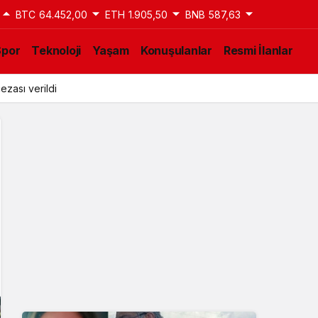
BTC
64.452,00
ETH
1.905,50
BNB
587,63
Spor
Teknoloji
Yaşam
Konuşulanlar
Resmi İlanlar
ezası verildi