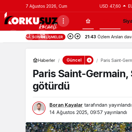
7 Ağustos 2026, Cum
USD
47,60
E
Güncel
Siy
21:43
Özlem Arslan davas
SON GELIŞMELER
Güncel
Haberler
Paris Saint-Ger
Paris Saint-Germain,
götürdü
Boran Kayalar
tarafından yayınlandı
14 Ağustos 2025, 09:57
yayınlandı