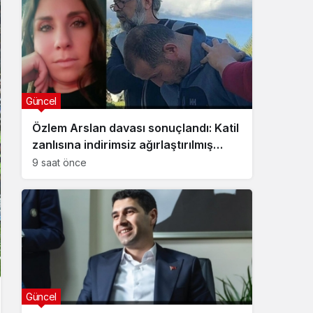
Güncel
Özlem Arslan davası sonuçlandı: Katil
zanlısına indirimsiz ağırlaştırılmış
müebbet hapis cezası verildi
9 saat önce
Güncel