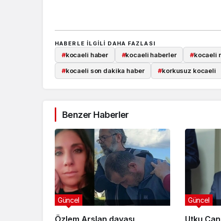
HABERLE ILGILI DAHA FAZLASI
#
kocaeli haber
#
kocaeli haberler
#
kocaeli 
#
kocaeli son dakika haber
#
korkusuz kocaeli
Benzer Haberler
Güncel
Güncel
Özlem Arslan davası
Utku Can