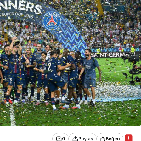
0
Paylaş
Beğen