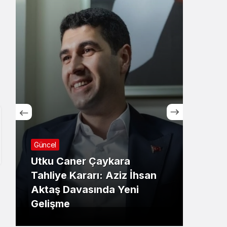
Güncel
 Çaykara
Hradec Kralove Beşik
rı: Aziz İhsan
maçı tv100 Ekranların
sında Yeni
İşte Karşılaşmanın
Detayları