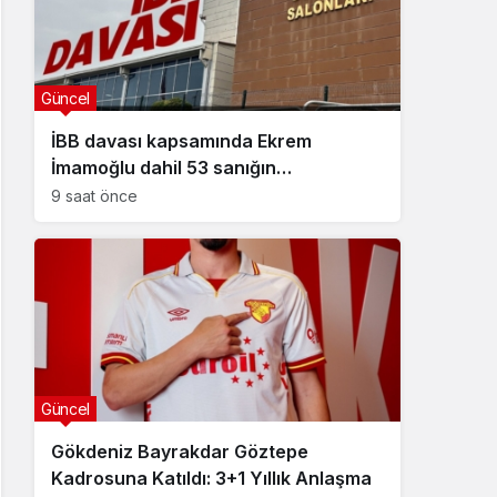
Güncel
İBB davası kapsamında Ekrem
İmamoğlu dahil 53 sanığın
tutukluluğuna devam kararı
9 saat önce
Güncel
Gökdeniz Bayrakdar Göztepe
Kadrosuna Katıldı: 3+1 Yıllık Anlaşma