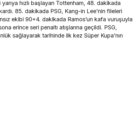
nci yarıya hızlı başlayan Tottenham, 48. dakikada
kardı. 85. dakikada PSG, Kang-in Lee’nin fileleri
ransız ekibi 90+4. dakikada Ramos’un kafa vuruşuyla
sona erince seri penaltı atışlarına geçildi. PSG,
tünlük sağlayarak tarihinde ilk kez Süper Kupa’nın