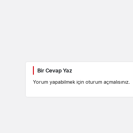
Bir Cevap Yaz
Yorum yapabilmek için
oturum açmalısınız
.
Ö
s
i
m
v