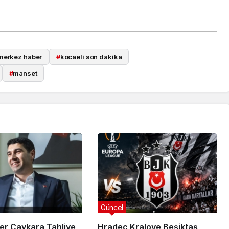
merkez haber
#
kocaeli son dakika
#
manset
Güncel
er Çaykara Tahliye
Hradec Kralove Beşiktaş