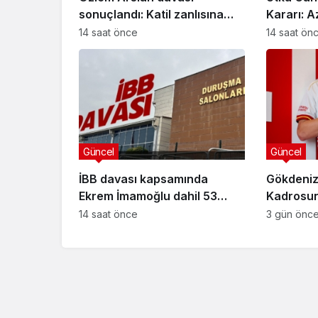
sonuçlandı: Katil zanlısına
Kararı: A
indirimsiz ağırlaştırılmış
Davasınd
14 saat önce
14 saat ön
müebbet hapis cezası verildi
Güncel
Güncel
İBB davası kapsamında
Gökdeniz
Ekrem İmamoğlu dahil 53
Kadrosuna
sanığın tutukluluğuna devam
Anlaşma
14 saat önce
3 gün önc
kararı