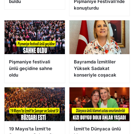
buldu
Pişmaniye Festivali’nde
konuşturdu
Pişmaniye festivali
Bayramda İzmitliler
ünlü geçidine sahne
Yüksek Sadakat
oldu
konseriyle coşacak
19 Mayıs’ta İzmit’te
İzmit’te Dünyaca ünlü