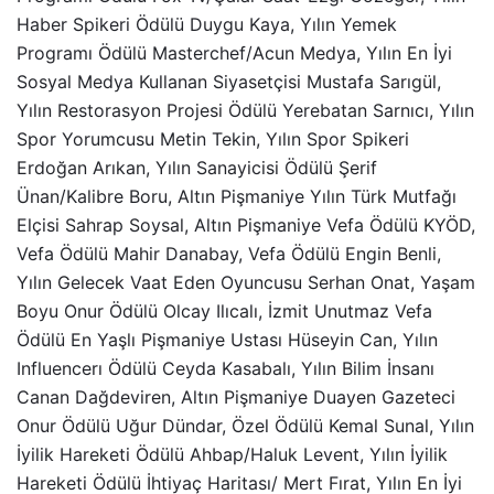
Haber Spikeri Ödülü Duygu Kaya, Yılın Yemek
Programı Ödülü Masterchef/Acun Medya, Yılın En İyi
Sosyal Medya Kullanan Siyasetçisi Mustafa Sarıgül,
Yılın Restorasyon Projesi Ödülü Yerebatan Sarnıcı, Yılın
Spor Yorumcusu Metin Tekin, Yılın Spor Spikeri
Erdoğan Arıkan, Yılın Sanayicisi Ödülü Şerif
Ünan/Kalibre Boru, Altın Pişmaniye Yılın Türk Mutfağı
Elçisi Sahrap Soysal, Altın Pişmaniye Vefa Ödülü KYÖD,
Vefa Ödülü Mahir Danabay, Vefa Ödülü Engin Benli,
Yılın Gelecek Vaat Eden Oyuncusu Serhan Onat, Yaşam
Boyu Onur Ödülü Olcay Ilıcalı, İzmit Unutmaz Vefa
Ödülü En Yaşlı Pişmaniye Ustası Hüseyin Can, Yılın
Influencerı Ödülü Ceyda Kasabalı, Yılın Bilim İnsanı
Canan Dağdeviren, Altın Pişmaniye Duayen Gazeteci
Onur Ödülü Uğur Dündar, Özel Ödülü Kemal Sunal, Yılın
İyilik Hareketi Ödülü Ahbap/Haluk Levent, Yılın İyilik
Hareketi Ödülü İhtiyaç Haritası/ Mert Fırat, Yılın En İyi