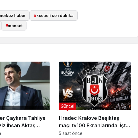
merkez haber
#
kocaeli son dakika
#
manset
Güncel
er Çaykara Tahliye
Hradec Kralove Beşiktaş
ziz İhsan Aktaş
maçı tv100 Ekranlarında: İşte
a Yeni Gelişme
Karşılaşmanın Detayları
e
5 saat önce