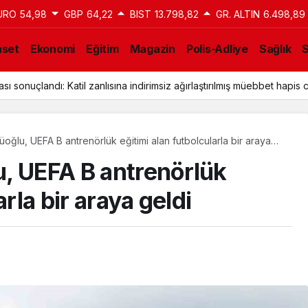
URO
54,98
GBP
64,22
BIST
13.798,82
GR. ALTIN
6.498,89
aset
Ekonomi
Eğitim
Magazin
Polis-Adliye
Sağlık
a Tahliye Kararı: Aziz İhsan Aktaş Davasında Yeni Gelişme
oğlu, UEFA B antrenörlük eğitimi alan futbolcularla bir araya
, UEFA B antrenörlük
arla bir araya geldi