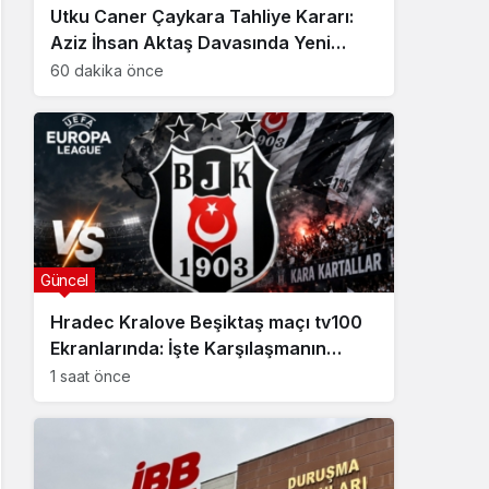
Utku Caner Çaykara Tahliye Kararı:
Aziz İhsan Aktaş Davasında Yeni
Gelişme
60 dakika önce
Güncel
Hradec Kralove Beşiktaş maçı tv100
Ekranlarında: İşte Karşılaşmanın
Detayları
1 saat önce