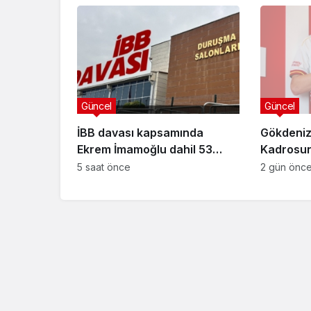
müebbet hapis cezası verildi
Güncel
Güncel
İBB davası kapsamında
Gökdeniz
Ekrem İmamoğlu dahil 53
Kadrosuna
sanığın tutukluluğuna devam
Anlaşma
5 saat önce
2 gün önc
Güncel
kararı
Özlem Arslan dava
sonuçlandı: Katil z
indirimsiz ağırlaştı
müebbet hapis ce
verildi