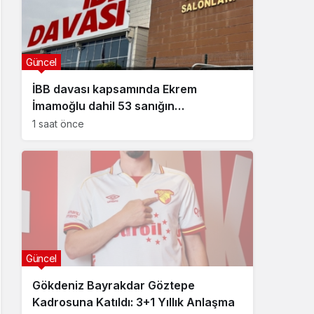
Güncel
İBB davası kapsamında Ekrem
İmamoğlu dahil 53 sanığın
tutukluluğuna devam kararı
1 saat önce
Güncel
Gökdeniz Bayrakdar Göztepe
Kadrosuna Katıldı: 3+1 Yıllık Anlaşma