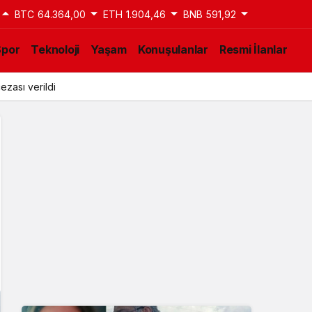
BTC
64.364,00
ETH
1.904,46
BNB
591,92
Spor
Teknoloji
Yaşam
Konuşulanlar
Resmi İlanlar