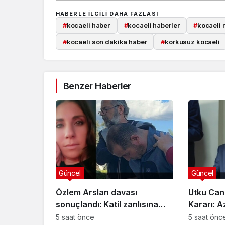
HABERLE ILGILI DAHA FAZLASI
#
kocaeli haber
#
kocaeli haberler
#
kocaeli 
#
kocaeli son dakika haber
#
korkusuz kocaeli
Benzer Haberler
Güncel
Güncel
Özlem Arslan davası
Utku Can
sonuçlandı: Katil zanlısına
Kararı: A
indirimsiz ağırlaştırılmış
Davasınd
5 saat önce
5 saat önc