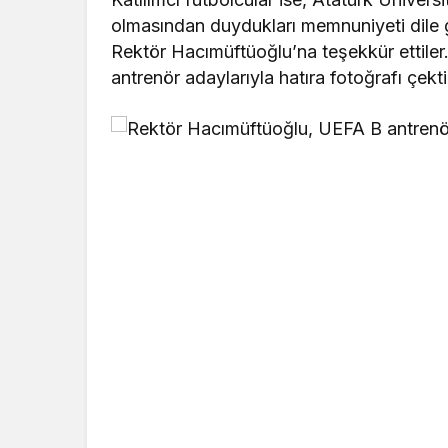
olmasından duydukları memnuniyeti dile get
Rektör Hacımüftüoğlu’na teşekkür ettil
antrenör adaylarıyla hatıra fotoğrafı çektire