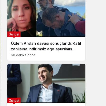
Güncel
Özlem Arslan davası sonuçlandı: Katil
zanlısına indirimsiz ağırlaştırılmış
müebbet hapis cezası verildi
60 dakika önce
Güncel