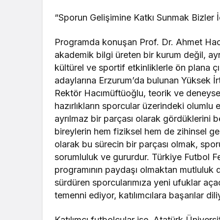
“Sporun Gelişimine Katkı Sunmak Bizler 
Programda konuşan Prof. Dr. Ahmet Hacı
akademik bilgi üreten bir kurum değil, 
kültürel ve sportif etkinliklerle ön plana
adaylarına Erzurum’da bulunan Yüksek İ
Rektör Hacımüftüoğlu, teorik ve deneysel
hazırlıkların sporcular üzerindeki olumlu 
ayrılmaz bir parçası olarak gördüklerini 
bireylerin hem fiziksel hem de zihinsel ge
olarak bu sürecin bir parçası olmak, spor
sorumluluk ve gururdur. Türkiye Futbol 
programının paydaşı olmaktan mutluluk du
sürdüren sporcularımıza yeni ufuklar aça
temenni ediyor, katılımcılara başarılar dil
Katılımcı futbolcular ise, Atatürk Üniversi