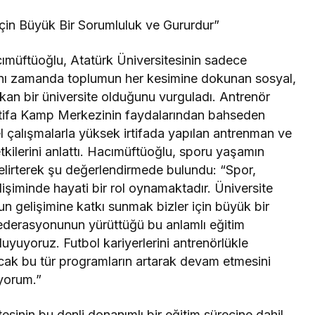
İçin Büyük Bir Sorumluluk ve Gururdur”
müftüoğlu, Atatürk Üniversitesinin sadece
aynı zamanda toplumun her kesimine dokunan sosyal,
 çıkan bir üniversite olduğunu vurguladı. Antrenör
rtifa Kamp Merkezinin faydalarından bahseden
 çalışmalarla yüksek irtifada yapılan antrenman ve
etkilerini anlattı. Hacımüftüoğlu, sporu yaşamın
belirterek şu değerlendirmede bulundu: “Spor,
lişiminde hayati bir rol oynamaktadır. Üniversite
un gelişimine katkı sunmak bizler için büyük bir
Federasyonunun yürüttüğü bu anlamlı eğitim
yuyoruz. Futbol kariyerlerini antrenörlükle
cak bu tür programların artarak devam etmesini
iyorum.”
tesinin bu denli donanımlı bir eğitim sürecine dahil