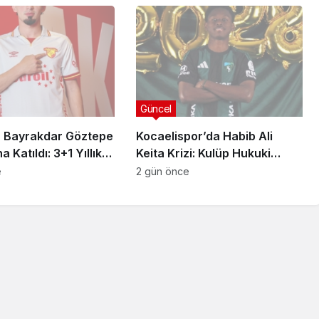
Güncel
 Bayrakdar Göztepe
Kocaelispor’da Habib Ali
 Katıldı: 3+1 Yıllık
Keita Krizi: Kulüp Hukuki
Süreç Başlatıyor
e
2 gün önce
Güncel
sı
anlısına
Utku Caner Çaykara
rılmış
Tahliye Kararı: Aziz İhsan
zası
Aktaş Davasında Yeni
Gelişme