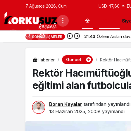
7 Ağustos 2026, Cum
USD
47,60
E
Güncel
Siy
21:43
Utku Caner Çaykar
SON GELIŞMELER
Güncel
Haberler
Rektör Hacımüftü
geldi
Rektör Hacımüftüoğlu
eğitimi alan futbolcul
Boran Kayalar
tarafından yayınlandı
13 Haziran 2025, 20:08
yayınlandı