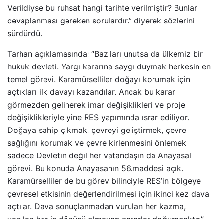
Verildiyse bu ruhsat hangi tarihte verilmiştir? Bunlar
cevaplanması gereken sorulardır.” diyerek sözlerini
sürdürdü.
Tarhan açıklamasında; “Bazıları unutsa da ülkemiz bir
hukuk devleti. Yargı kararına saygı duymak herkesin en
temel görevi. Karamürselliler doğayı korumak için
açtıkları ilk davayı kazandılar. Ancak bu karar
görmezden gelinerek imar değişiklikleri ve proje
değişiklikleriyle yine RES yapımında ısrar ediliyor.
Doğaya sahip çıkmak, çevreyi geliştirmek, çevre
sağlığını korumak ve çevre kirlenmesini önlemek
sadece Devletin değil her vatandaşın da Anayasal
görevi. Bu konuda Anayasanın 56.maddesi açık.
Karamürselliler de bu görev bilinciyle RES’in bölgeye
çevresel etkisinin değerlendirilmesi için ikinci kez dava
açtılar. Dava sonuçlanmadan vurulan her kazma,
yapılan her iş dönüşü olmayan zararlar doğuracaktır.”