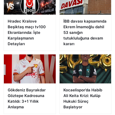
Hradec Kralove
İBB davası kapsamında
Beşiktaş maçı tv100
Ekrem İmamoğlu dahil
Ekranlarında: İşte
53 sanığın
Karşılaşmanın
tutukluluğuna devam
Detayları
kararı
Gökdeniz Bayrakdar
Kocaelispor’da Habib
Göztepe Kadrosuna
Ali Keita Krizi: Kulüp
Katıldı: 3+1 Yıllık
Hukuki Süreç
Anlaşma
Başlatıyor