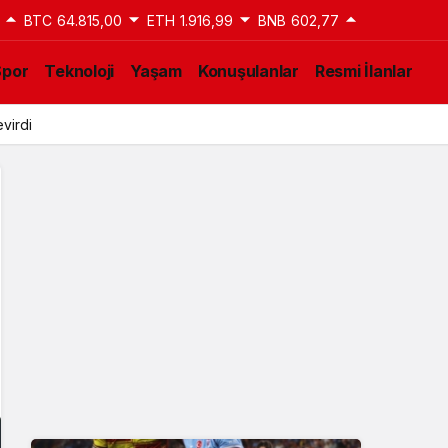
BTC
64.815,00
ETH
1.916,99
BNB
602,77
Spor
Teknoloji
Yaşam
Konuşulanlar
Resmi İlanlar
virdi