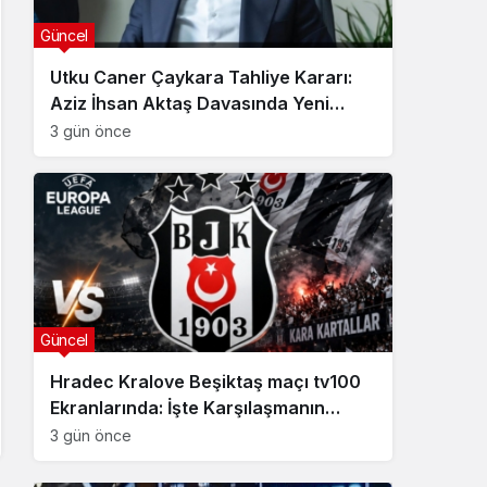
Güncel
Utku Caner Çaykara Tahliye Kararı:
Aziz İhsan Aktaş Davasında Yeni
Gelişme
3 gün önce
Güncel
Hradec Kralove Beşiktaş maçı tv100
Ekranlarında: İşte Karşılaşmanın
Detayları
3 gün önce