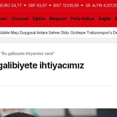
EURO
54,77
GBP
63,97
BIST
13.535,56
GR. ALTIN
6.201,10
aset
Ekonomi
Eğitim
Magazin
Polis-Adliye
Sağlık
n Jübile Maçı Duygusal Anlara Sahne Oldu: Göztepe Trabzonspor’u De
“Bu galibiyete ihtiyacımız vardı”
alibiyete ihtiyacımız