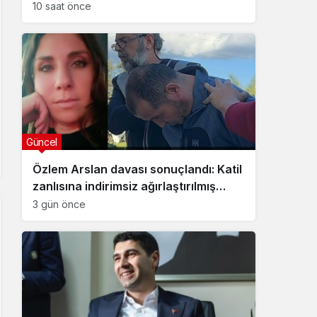
10 saat önce
Güncel
Özlem Arslan davası sonuçlandı: Katil
zanlısına indirimsiz ağırlaştırılmış
müebbet hapis cezası verildi
3 gün önce