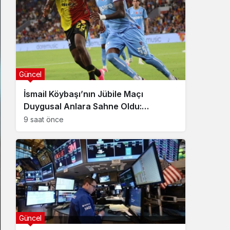
Güncel
İsmail Köybaşı’nın Jübile Maçı
Duygusal Anlara Sahne Oldu:
Göztepe Trabzonspor’u Devirdi
9 saat önce
Güncel