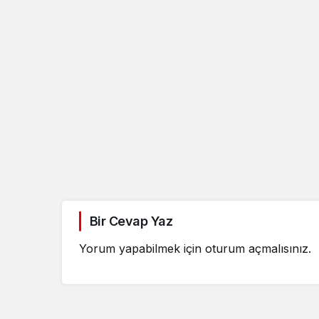
Güncel
Bir Cevap Yaz
İsmail Köyba
Maçı Duygus
Yorum yapabilmek için
oturum açmalısınız
.
Sahne Oldu:
Trabzonspor