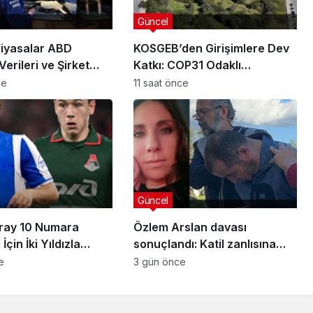
Güncel
Piyasalar ABD
KOSGEB’den Girişimlere Dev
Verileri ve Şirket
Katkı: COP31 Odaklı
rıyla Hareketlendi
Hızlandırma Desteği
ce
11 saat önce
Başvuruları Başladı
Güncel
ray 10 Numara
Özlem Arslan davası
İçin İki Yıldızla
sonuçlandı: Katil zanlısına
Sağladı
indirimsiz ağırlaştırılmış
e
3 gün önce
müebbet hapis cezası verildi