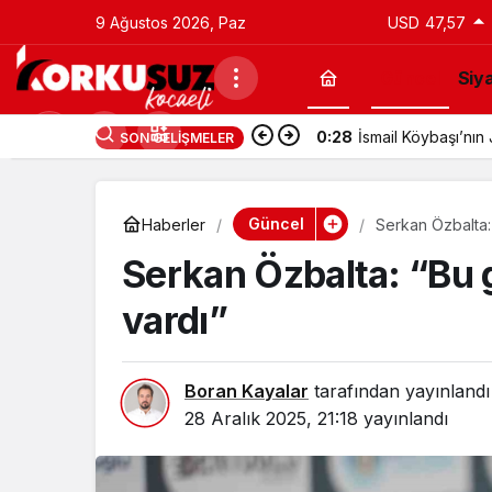
9 Ağustos 2026, Paz
USD
47,57
Güncel
Siy
0:28
İsmail Köybaşı’nı
SON GELIŞMELER
Güncel
Haberler
Serkan Özbalta: 
Serkan Özbalta: “Bu g
vardı”
Boran Kayalar
tarafından yayınlandı
28 Aralık 2025, 21:18
yayınlandı