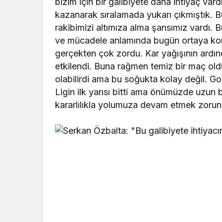
bizim için bir galibiyete daha ihtiyaç v
kazanarak sıralamada yukarı çıkmıştık.
rakibimizi altımıza alma şansımız vardı.
ve mücadele anlamında bugün ortaya konan
gerçekten çok zordu. Kar yağışının ardınd
etkilendi. Buna rağmen temiz bir maç o
olabilirdi ama bu soğukta kolay değil. 
Ligin ilk yarısı bitti ama önümüzde uzun bi
kararlılıkla yolumuza devam etmek zorun