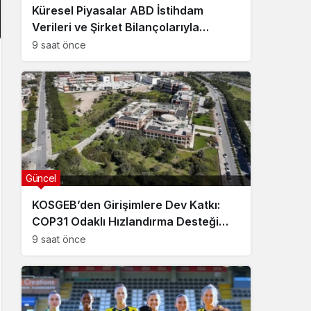
Küresel Piyasalar ABD İstihdam
Verileri ve Şirket Bilançolarıyla
Hareketlendi
9 saat önce
Güncel
KOSGEB’den Girişimlere Dev Katkı:
COP31 Odaklı Hızlandırma Desteği
Başvuruları Başladı
9 saat önce