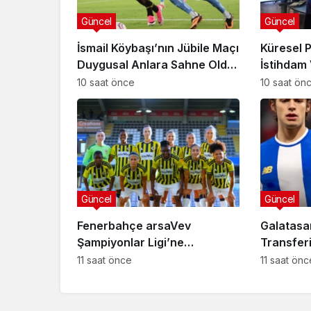
Güncel
Güncel
İsmail Köybaşı’nın Jübile Maçı
Küresel 
Duygusal Anlara Sahne Oldu:
İstihdam 
Göztepe Trabzonspor’u
Bilançola
10 saat önce
10 saat ön
Devirdi
Güncel
Güncel
Fenerbahçe arsaVev
Galatasa
Şampiyonlar Ligi’ne
Transferi 
Penaltılarla Veda Etti
Anlaşma 
11 saat önce
11 saat önc