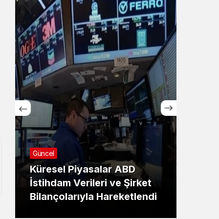
Güncel
KOSGEB’den Girişimlere
Dev Katkı: COP31 Odaklı
ket
Hızlandırma Desteği
endi
Başvuruları Başladı