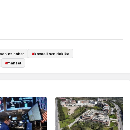
merkez haber
#
kocaeli son dakika
#
manset