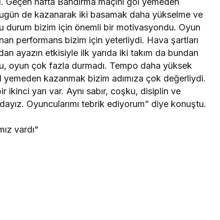
ardı. Geçen hafta Bandırma maçını gol yemeden
 Bugün de kazanarak iki basamak daha yükselme ve
 Bu durum bizim için önemli bir motivasyondu. Oyun
 performans bizim için yeterliydi. Hava şartları
an ayazın etkisiyle ilk yarıda iki takım da bundan
ldu, oyun çok fazla durmadı. Tempo daha yüksek
Gol yemeden kazanmak bizim adımıza çok değerliydi.
r ikinci yarı var. Aynı sabır, coşku, disiplin ve
dayız. Oyuncularımı tebrik ediyorum” diye konuştu.