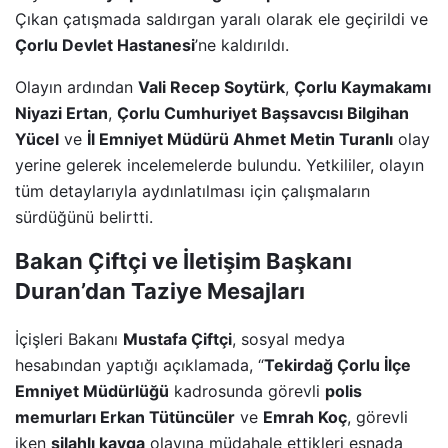
Çıkan çatışmada saldırgan yaralı olarak ele geçirildi ve
Çorlu Devlet Hastanesi
’ne kaldırıldı.
Olayın ardından
Vali Recep Soytürk
,
Çorlu Kaymakamı
Niyazi Ertan
,
Çorlu Cumhuriyet Başsavcısı Bilgihan
Yücel
ve
İl Emniyet Müdürü Ahmet Metin Turanlı
olay
yerine gelerek incelemelerde bulundu. Yetkililer, olayın
tüm detaylarıyla aydınlatılması için çalışmaların
sürdüğünü belirtti.
Bakan Çiftçi ve İletişim Başkanı
Duran’dan Taziye Mesajları
İçişleri Bakanı
Mustafa Çiftçi
, sosyal medya
hesabından yaptığı açıklamada, “
Tekirdağ Çorlu İlçe
Emniyet Müdürlüğü
kadrosunda görevli
polis
memurları Erkan Tütüncüler
ve
Emrah Koç
, görevli
iken
silahlı kavga
olayına müdahale ettikleri esnada