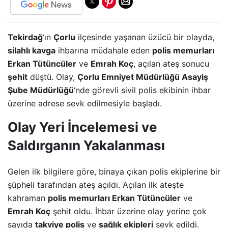
Tekirdağ
‘ın
Çorlu
ilçesinde yaşanan üzücü bir olayda,
silahlı kavga
ihbarına müdahale eden
polis memurları
Erkan Tütüncüler
ve
Emrah Koç
, açılan ateş sonucu
şehit
düştü. Olay,
Çorlu Emniyet Müdürlüğü Asayiş
Şube Müdürlüğü
‘nde görevli sivil polis ekibinin ihbar
üzerine adrese sevk edilmesiyle başladı.
Olay Yeri İncelemesi ve
Saldırganın Yakalanması
Gelen ilk bilgilere göre, binaya çıkan polis ekiplerine bir
şüpheli tarafından ateş açıldı. Açılan ilk ateşte
kahraman
polis memurları Erkan Tütüncüler
ve
Emrah Koç
şehit oldu. İhbar üzerine olay yerine çok
sayıda
takviye polis
ve
sağlık ekipleri
sevk edildi.