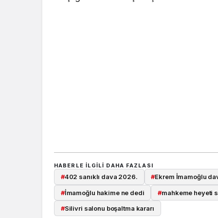
HABERLE ILGILI DAHA FAZLASI
#
402 sanıklı dava 2026.
#
Ekrem İmamoğlu dav
#
İmamoğlu hakime ne dedi
#
mahkeme heyeti sal
#
Silivri salonu boşaltma kararı