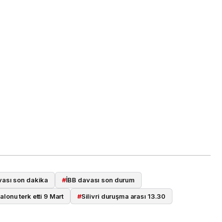
ası son dakika
#
İBB davası son durum
onu terk etti 9 Mart
#
Silivri duruşma arası 13.30