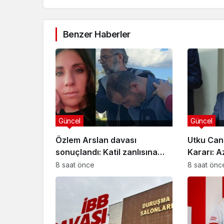
Benzer Haberler
Güncel
Güncel
Özlem Arslan davası
Utku Can
sonuçlandı: Katil zanlısına
Kararı: A
indirimsiz ağırlaştırılmış
Davasınd
8 saat önce
8 saat önc
müebbet hapis cezası verildi