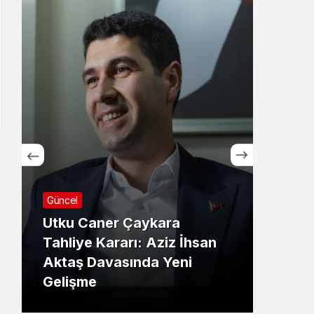
Güncel
Günc
Utku Caner Çaykara
Hrad
Tahliye Kararı: Aziz İhsan
maçı
Aktaş Davasında Yeni
İşte
Gelişme
Deta