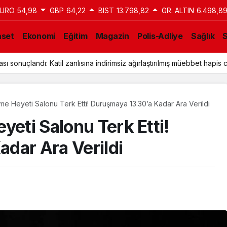
URO
54,98
GBP
64,22
BIST
13.798,82
GR. ALTIN
6.498,8
aset
Ekonomi
Eğitim
Magazin
Polis-Adliye
Sağlık
ı sonuçlandı: Katil zanlısına indirimsiz ağırlaştırılmış müebbet hapis c
me Heyeti Salonu Terk Etti! Duruşmaya 13.30’a Kadar Ara Verildi
yeti Salonu Terk Etti!
dar Ara Verildi