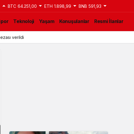
9
BTC
64.251,00
ETH
1.898,99
BNB
591,93
Spor
Teknoloji
Yaşam
Konuşulanlar
Resmi İlanlar
ezası verildi