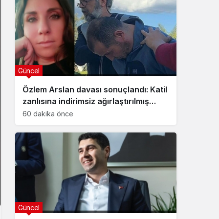
Güncel
Özlem Arslan davası sonuçlandı: Katil
zanlısına indirimsiz ağırlaştırılmış
müebbet hapis cezası verildi
60 dakika önce
Güncel