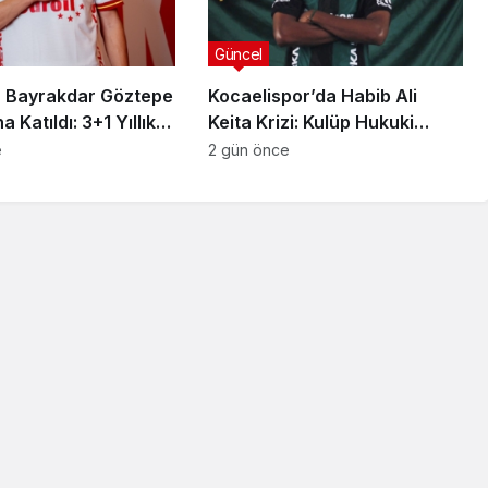
Güncel
 Bayrakdar Göztepe
Kocaelispor’da Habib Ali
 Katıldı: 3+1 Yıllık
Keita Krizi: Kulüp Hukuki
Süreç Başlatıyor
e
2 gün önce
Güncel
Özlem Arslan davası
sonuçlandı: Katil zanlısına
indirimsiz ağırlaştırılmış
müebbet hapis cezası
verildi