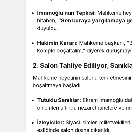
İmamoğlu’nun Tepkisi:
Mahkeme heyet
hitaben,
“Sen buraya yargılamaya ge
duyuldu.
Hakimin Kararı:
Mahkeme başkanı, “Be
komple boşaltalım,” diyerek duruşmayı
2. Salon Tahliye Ediliyor, Sanıkla
Mahkeme heyetinin salonu terk etmesinin a
boşaltmaya başladı.
Tutuklu Sanıklar:
Ekrem İmamoğlu dahil
önlemleri altında nezarethanelere ve rin
İzleyiciler:
Siyasi isimler, milletvekille
eşliğinde salon dışına çıkarıldı.