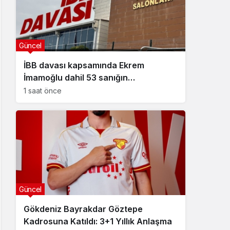
Güncel
İBB davası kapsamında Ekrem
İmamoğlu dahil 53 sanığın
tutukluluğuna devam kararı
1 saat önce
Güncel
Gökdeniz Bayrakdar Göztepe
Kadrosuna Katıldı: 3+1 Yıllık Anlaşma