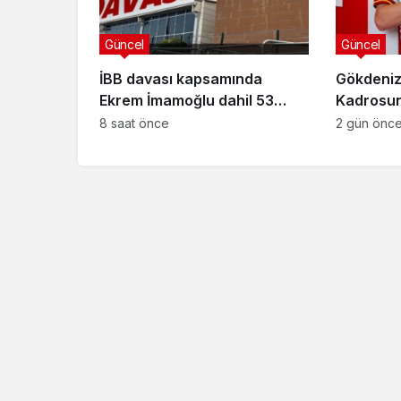
Güncel
Güncel
İBB davası kapsamında
Gökdeniz
Ekrem İmamoğlu dahil 53
Kadrosuna
sanığın tutukluluğuna devam
Anlaşma
8 saat önce
2 gün önc
kararı