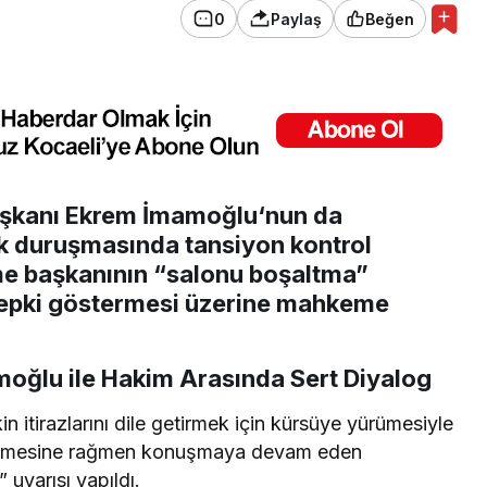
0
Paylaş
Beğen
aşkanı
Ekrem İmamoğlu
‘nun da
lk duruşmasında tansiyon kontrol
me başkanının “salonu boşaltma”
 tepki göstermesi üzerine mahkeme
moğlu ile Hakim Arasında Sert Diyalog
n itirazlarını dile getirmek için kürsüye yürümesiyle
memesine rağmen konuşmaya devam eden
uyarısı yapıldı.