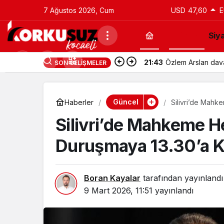
7 Ağustos 2026, Cum
USD
47,60
E
Güncel
Siy
21:43
Özlem Arslan davas
SON GELIŞMELER
Güncel
Haberler
Silivri’de Mahke
Silivri’de Mahkeme He
Duruşmaya 13.30’a Ka
Boran Kayalar
tarafından yayınlandı
9 Mart 2026, 11:51
yayınlandı