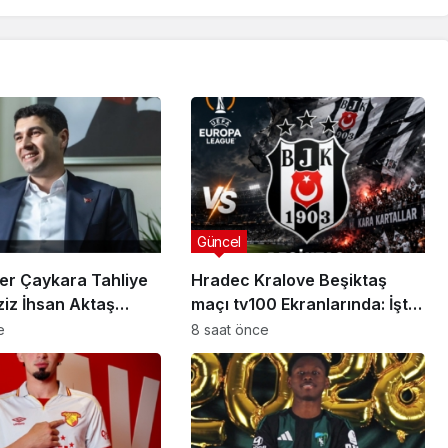
Güncel
er Çaykara Tahliye
Hradec Kralove Beşiktaş
ziz İhsan Aktaş
maçı tv100 Ekranlarında: İşte
a Yeni Gelişme
Karşılaşmanın Detayları
e
8 saat önce