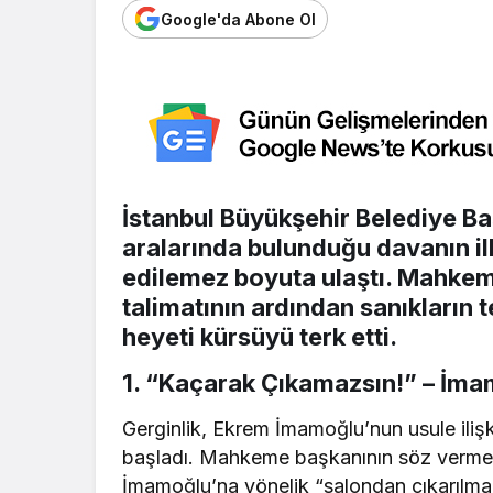
Google'da Abone Ol
İstanbul Büyükşehir Belediye B
aralarında bulunduğu davanın i
edilemez boyuta ulaştı. Mahke
talimatının ardından sanıkların
heyeti kürsüyü terk etti.
1. “Kaçarak Çıkamazsın!” – İma
Gerginlik, Ekrem İmamoğlu’nun usule ilişki
başladı. Mahkeme başkanının söz ver
İmamoğlu’na yönelik “salondan çıkarılma” 