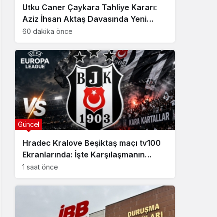
Utku Caner Çaykara Tahliye Kararı:
Aziz İhsan Aktaş Davasında Yeni
Gelişme
60 dakika önce
Güncel
Hradec Kralove Beşiktaş maçı tv100
Ekranlarında: İşte Karşılaşmanın
Detayları
1 saat önce