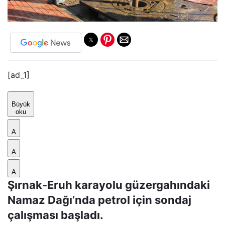
[ad_1]
Büyük
oku
A
A
A
Şırnak-Eruh karayolu güzergahındaki
Namaz Dağı’nda petrol için sondaj
çalışması başladı.