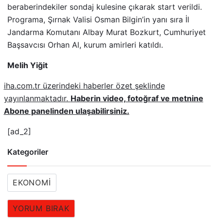
beraberindekiler sondaj kulesine çıkarak start verildi.
Programa, Şırnak Valisi Osman Bilgin’in yanı sıra İl
Jandarma Komutanı Albay Murat Bozkurt, Cumhuriyet
Başsavcısı Orhan Al, kurum amirleri katıldı.
Melih Yiğit
iha.com.tr üzerindeki haberler özet şeklinde
yayınlanmaktadır.
Haberin video, fotoğraf ve metnine
Abone panelinden ulaşabilirsiniz.
[ad_2]
Kategoriler
EKONOMI
YORUM BIRAK