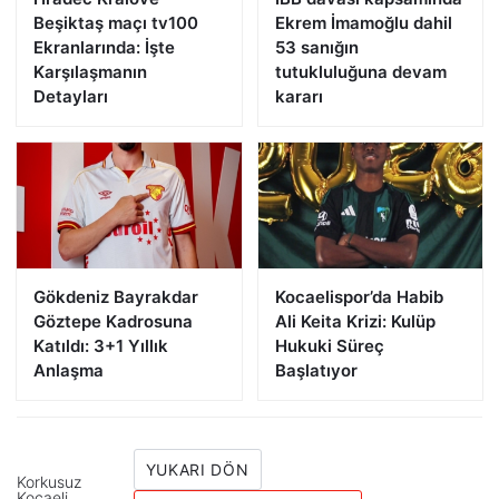
Beşiktaş maçı tv100
Ekrem İmamoğlu dahil
Ekranlarında: İşte
53 sanığın
Karşılaşmanın
tutukluluğuna devam
Detayları
kararı
Gökdeniz Bayrakdar
Kocaelispor’da Habib
Göztepe Kadrosuna
Ali Keita Krizi: Kulüp
Katıldı: 3+1 Yıllık
Hukuki Süreç
Anlaşma
Başlatıyor
YUKARI DÖN
Korkusuz
Kocaeli