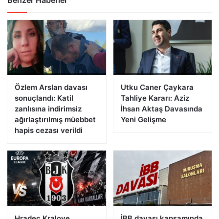
Özlem Arslan davası
Utku Caner Çaykara
sonuçlandı: Katil
Tahliye Kararı: Aziz
zanlısına indirimsiz
İhsan Aktaş Davasında
ağırlaştırılmış müebbet
Yeni Gelişme
hapis cezası verildi
Hradec Kralove
İBB davası kapsamında