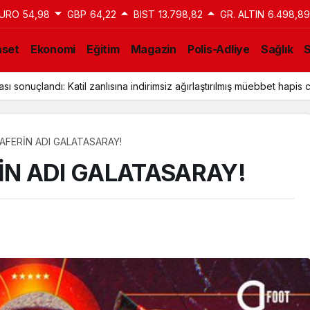
URO
54,98
GBP
64,22
BIST
13.798,82
GR. ALTIN
6.498,89
aset
Ekonomi
Eğitim
Magazin
Polis-Adliye
Sağlık
a Tahliye Kararı: Aziz İhsan Aktaş Davasında Yeni Gelişme
ZAFERİN ADI GALATASARAY!
İN ADI GALATASARAY!