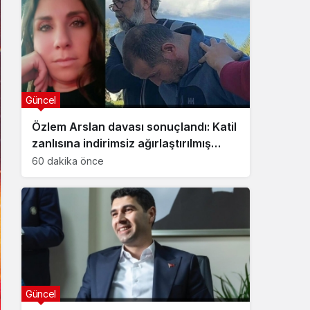
Güncel
Özlem Arslan davası sonuçlandı: Katil
zanlısına indirimsiz ağırlaştırılmış
müebbet hapis cezası verildi
60 dakika önce
Güncel