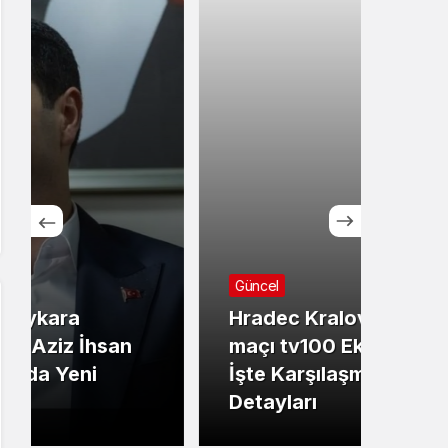
Güncel
Günc
Hradec Kralove Beşiktaş
İBB
maçı tv100 Ekranlarında:
Ekre
İşte Karşılaşmanın
sanı
Detayları
dev