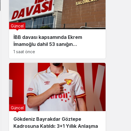
Güncel
İBB davası kapsamında Ekrem
İmamoğlu dahil 53 sanığın
tutukluluğuna devam kararı
1 saat önce
Güncel
Gökdeniz Bayrakdar Göztepe
Kadrosuna Katıldı: 3+1 Yıllık Anlaşma