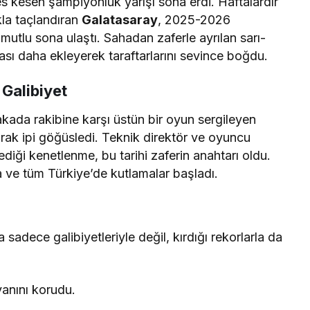
s kesen şampiyonluk yarışı sona erdi. Haftalardır
kla taçlandıran
Galatasaray
, 2025-2026
 mutlu sona ulaştı. Sahadan zaferle ayrılan sarı-
pası daha ekleyerek taraftarlarını sevince boğdu.
Galibiyet
akada rakibine karşı üstün bir oyun sergileyen
arak ipi göğüsledi. Teknik direktör ve oyuncu
iği kenetlenme, bu tarihi zaferin anahtarı oldu.
 ve tüm Türkiye’de kutlamalar başladı.
dece galibiyetleriyle değil, kırdığı rekorlarla da
vanını korudu.