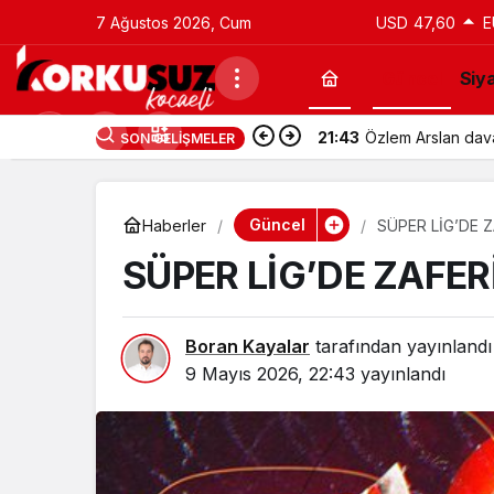
7 Ağustos 2026, Cum
USD
47,60
E
Güncel
Siy
21:43
Utku Caner Çaykar
SON GELIŞMELER
Güncel
Haberler
SÜPER LİG’DE 
SÜPER LİG’DE ZAFER
Boran Kayalar
tarafından yayınlandı
9 Mayıs 2026, 22:43
yayınlandı