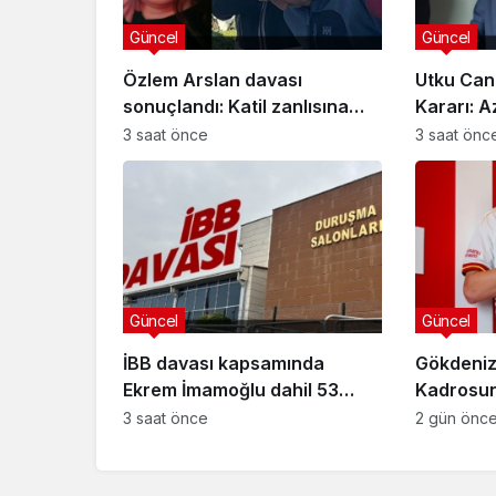
Güncel
Güncel
Özlem Arslan davası
Utku Can
sonuçlandı: Katil zanlısına
Kararı: A
indirimsiz ağırlaştırılmış
Davasınd
3 saat önce
3 saat önc
müebbet hapis cezası verildi
Güncel
Güncel
İBB davası kapsamında
Gökdeniz
Ekrem İmamoğlu dahil 53
Kadrosuna
sanığın tutukluluğuna devam
Anlaşma
3 saat önce
2 gün önc
kararı