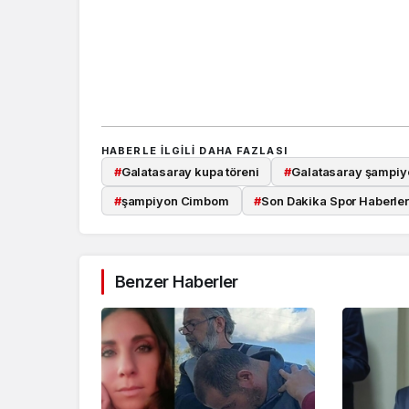
HABERLE ILGILI DAHA FAZLASI
#
Galatasaray kupa töreni
#
Galatasaray şampiy
#
şampiyon Cimbom
#
Son Dakika Spor Haberler
Güncel
Özlem Arslan dava
Benzer Haberler
sonuçlandı: Katil z
indirimsiz ağırlaştı
müebbet hapis ce
verildi