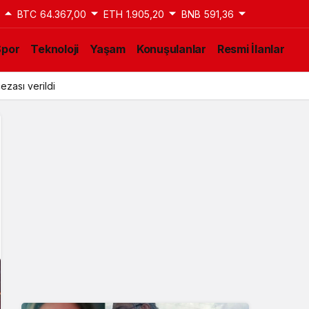
BTC
64.367,00
ETH
1.905,20
BNB
591,36
Spor
Teknoloji
Yaşam
Konuşulanlar
Resmi İlanlar