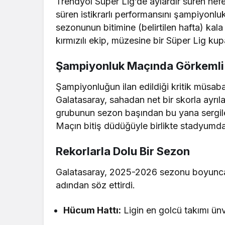
Trendyol Süper Lig’de aylardır süren nefe
süren istikrarlı performansını şampiyonlu
sezonunun bitimine (belirtilen hafta) kala
kırmızılı ekip, müzesine bir Süper Lig ku
Şampiyonluk Maçında Görkemli 
Şampiyonluğun ilan edildiği kritik müsab
Galatasaray, sahadan net bir skorla ayrıl
grubunun sezon başından bu yana sergiled
Maçın bitiş düdüğüyle birlikte stadyumda
Rekorlarla Dolu Bir Sezon
Galatasaray, 2025-2026 sezonu boyunca sa
adından söz ettirdi.
Hücum Hattı:
Ligin en golcü takımı ün