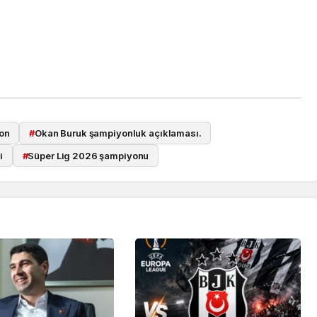
on
#
Okan Buruk şampiyonluk açıklaması.
i
#
Süper Lig 2026 şampiyonu
Güncel
sı
anlısına
Utku Caner Çaykara
rılmış
Tahliye Kararı: Aziz İhsan
zası
Aktaş Davasında Yeni
Gelişme