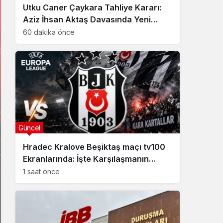
Utku Caner Çaykara Tahliye Kararı:
Aziz İhsan Aktaş Davasında Yeni
Gelişme
60 dakika önce
Güncel
Hradec Kralove Beşiktaş maçı tv100
Ekranlarında: İşte Karşılaşmanın
Detayları
1 saat önce