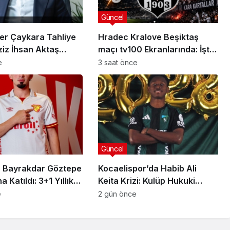
Güncel
er Çaykara Tahliye
Hradec Kralove Beşiktaş
ziz İhsan Aktaş
maçı tv100 Ekranlarında: İşte
a Yeni Gelişme
Karşılaşmanın Detayları
e
3 saat önce
Güncel
 Bayrakdar Göztepe
Kocaelispor’da Habib Ali
 Katıldı: 3+1 Yıllık
Keita Krizi: Kulüp Hukuki
Süreç Başlatıyor
e
2 gün önce