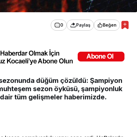
0
Paylaş
Beğen
 sezonunda düğüm çözüldü: Şampiyon
ın muhteşem sezon öyküsü, şampiyonluk
 dair tüm gelişmeler haberimizde.