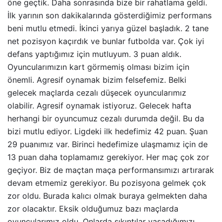
öne geçtik. Daha sonrasında bize bir rahatlama geldi.
İlk yarının son dakikalarında gösterdiğimiz performans
beni mutlu etmedi. İkinci yarıya güzel başladık. 2 tane
net pozisyon kaçırdık ve bunlar futbolda var. Çok iyi
defans yaptığımız için mutluyum. 3 puan aldık.
Oyuncularımızın kart görmemiş olması bizim için
önemli. Agresif oynamak bizim felsefemiz. Belki
gelecek maçlarda cezalı düşecek oyuncularımız
olabilir. Agresif oynamak istiyoruz. Gelecek hafta
herhangi bir oyuncumuz cezalı durumda değil. Bu da
bizi mutlu ediyor. Ligdeki ilk hedefimiz 42 puan. Şuan
29 puanımız var. Birinci hedefimize ulaşmamız için de
13 puan daha toplamamız gerekiyor. Her maç çok zor
geçiyor. Biz de maçtan maça performansımızı artırarak
devam etmemiz gerekiyor. Bu pozisyona gelmek çok
zor oldu. Burada kalıcı olmak buraya gelmekten daha
zor olacaktır. Eksik olduğumuz bazı maçlarda
oyuncularımız oldu. Onlarda sıkıntılar yaşadığımızı