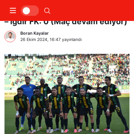
Trendyol 1. Lig: Şanlıurfaspor: 0
– Iğdır FK: 0 (Maç devam ediyor)
Boran Kayalar
26 Ekim 2024, 16:47
yayınlandı