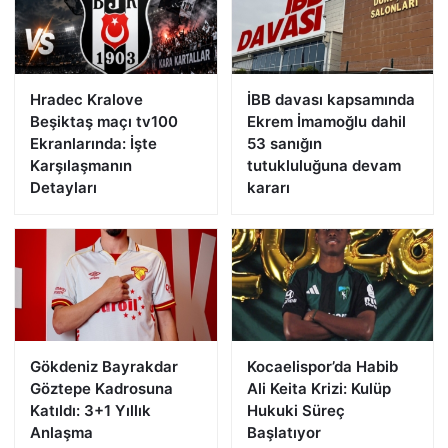
Hradec Kralove
İBB davası kapsamında
Beşiktaş maçı tv100
Ekrem İmamoğlu dahil
Ekranlarında: İşte
53 sanığın
Karşılaşmanın
tutukluluğuna devam
Detayları
kararı
Gökdeniz Bayrakdar
Kocaelispor’da Habib
Göztepe Kadrosuna
Ali Keita Krizi: Kulüp
Katıldı: 3+1 Yıllık
Hukuki Süreç
Anlaşma
Başlatıyor