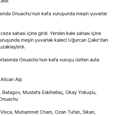
aldı.
tasında Onuachu’nun kafa vuruşunda meşin yuvarlar
za sahası içine girdi. Yerden kale sahası içine
n vuruşunda meşin yuvarlak kaleci Uğurcan Çakır’dan
zaklaştırdı.
ortasında Onuachu’nun kafa vuruşu üstten auta
Alican Alp
, Batagov, Mustafa Eskihellaç, Okay Yokuşlu,
 Onuachu
, Visca, Muhammet Cham, Ozan Tufan, Sikan,