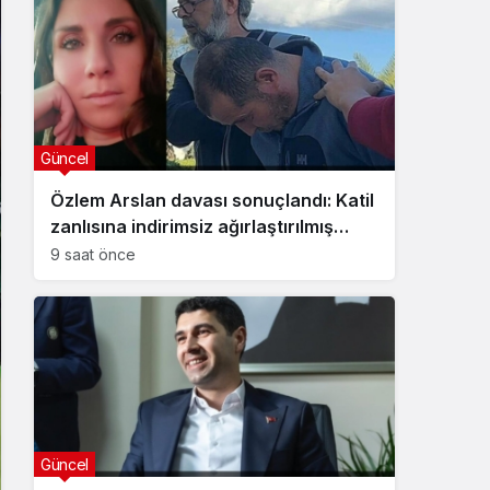
Güncel
Özlem Arslan davası sonuçlandı: Katil
zanlısına indirimsiz ağırlaştırılmış
müebbet hapis cezası verildi
9 saat önce
Güncel