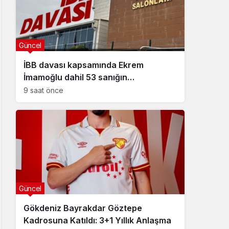
Güncel
İBB davası kapsamında Ekrem
İmamoğlu dahil 53 sanığın
tutukluluğuna devam kararı
9 saat önce
Güncel
Gökdeniz Bayrakdar Göztepe
Kadrosuna Katıldı: 3+1 Yıllık Anlaşma