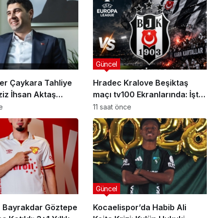
Güncel
er Çaykara Tahliye
Hradec Kralove Beşiktaş
ziz İhsan Aktaş
maçı tv100 Ekranlarında: İşte
a Yeni Gelişme
Karşılaşmanın Detayları
e
11 saat önce
Güncel
sı
anlısına
Utku Caner Çaykara
rılmış
Tahliye Kararı: Aziz İhsan
zası
Aktaş Davasında Yeni
Güncel
Gelişme
 Bayrakdar Göztepe
Kocaelispor’da Habib Ali