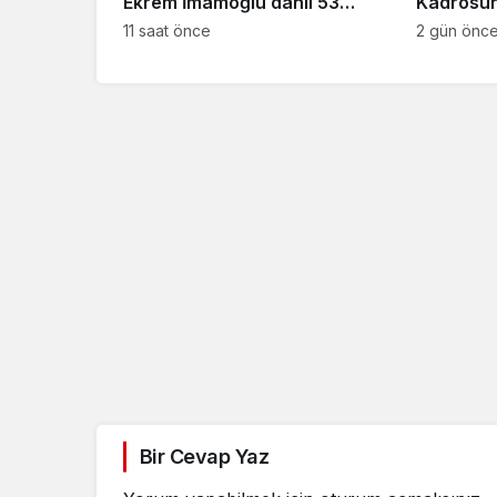
Ekrem İmamoğlu dahil 53
Kadrosuna
sanığın tutukluluğuna devam
Anlaşma
11 saat önce
2 gün önc
kararı
Bir Cevap Yaz