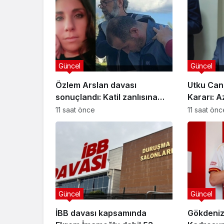
Güncel
Güncel
Özlem Arslan davası
Utku Can
sonuçlandı: Katil zanlısına
Kararı: A
indirimsiz ağırlaştırılmış
Davasınd
11 saat önce
11 saat önc
müebbet hapis cezası verildi
Güncel
Özlem Arslan dava
sonuçlandı: Katil z
indirimsiz ağırlaştı
müebbet hapis ce
Güncel
Güncel
verildi
İBB davası kapsamında
Gökdeniz