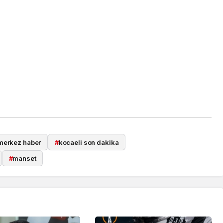
merkez haber
#
kocaeli son dakika
#
manset