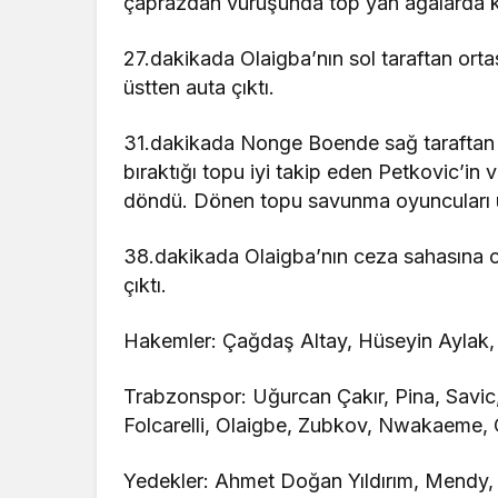
çaprazdan vuruşunda top yan ağalarda k
27.dakikada Olaigba’nın sol taraftan or
üstten auta çıktı.
31.dakikada Nonge Boende sağ taraftan ce
bıraktığı topu iyi takip eden Petkovic’i
döndü. Dönen topu savunma oyuncuları u
38.dakikada Olaigba’nın ceza sahasına 
çıktı.
Hakemler: Çağdaş Altay, Hüseyin Aylak, 
Trabzonspor: Uğurcan Çakır, Pina, Savic
Folcarelli, Olaigbe, Zubkov, Nwakaeme,
Yedekler: Ahmet Doğan Yıldırım, Mendy