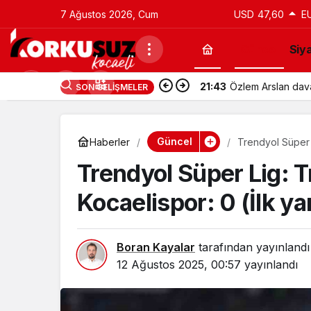
7 Ağustos 2026, Cum
USD
47,60
E
Güncel
Siy
21:43
Özlem Arslan davas
SON GELIŞMELER
Güncel
Haberler
Trendyol Süper L
Trendyol Süper Lig: T
Kocaelispor: 0 (İlk yar
Boran Kayalar
tarafından yayınlandı
12 Ağustos 2025, 00:57
yayınlandı