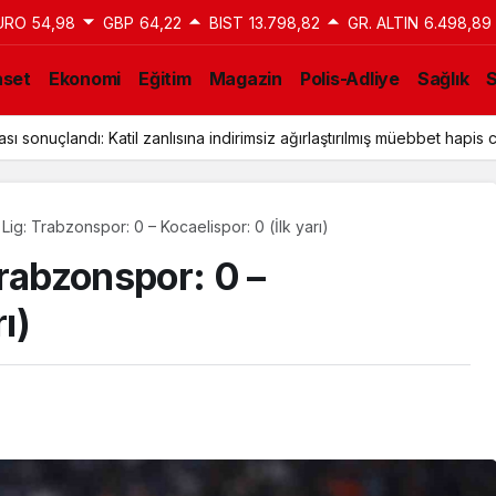
URO
54,98
GBP
64,22
BIST
13.798,82
GR. ALTIN
6.498,89
aset
Ekonomi
Eğitim
Magazin
Polis-Adliye
Sağlık
ı sonuçlandı: Katil zanlısına indirimsiz ağırlaştırılmış müebbet hapis c
ig: Trabzonspor: 0 – Kocaelispor: 0 (İlk yarı)
rabzonspor: 0 –
ı)