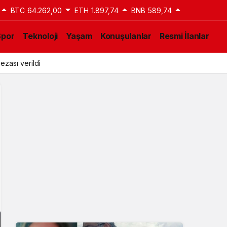
BTC
64.262,00
ETH
1.897,74
BNB
589,74
Spor
Teknoloji
Yaşam
Konuşulanlar
Resmi İlanlar
ezası verildi