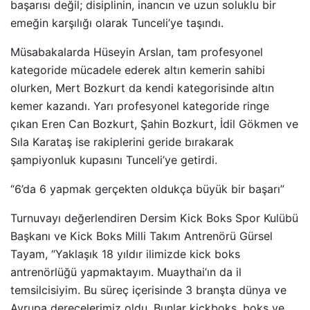
başarısı değil; disiplinin, inancın ve uzun soluklu bir
emeğin karşılığı olarak Tunceli’ye taşındı.
Müsabakalarda Hüseyin Arslan, tam profesyonel
kategoride mücadele ederek altın kemerin sahibi
olurken, Mert Bozkurt da kendi kategorisinde altın
kemer kazandı. Yarı profesyonel kategoride ringe
çıkan Eren Can Bozkurt, Şahin Bozkurt, İdil Gökmen ve
Sıla Karataş ise rakiplerini geride bırakarak
şampiyonluk kupasını Tunceli’ye getirdi.
“6’da 6 yapmak gerçekten oldukça büyük bir başarı”
Turnuvayı değerlendiren Dersim Kick Boks Spor Kulübü
Başkanı ve Kick Boks Milli Takım Antrenörü Gürsel
Tayam, “Yaklaşık 18 yıldır ilimizde kick boks
antrenörlüğü yapmaktayım. Muaythai’ın da il
temsilcisiyim. Bu süreç içerisinde 3 branşta dünya ve
Avrupa derecelerimiz oldu. Bunlar kickboks, boks ve