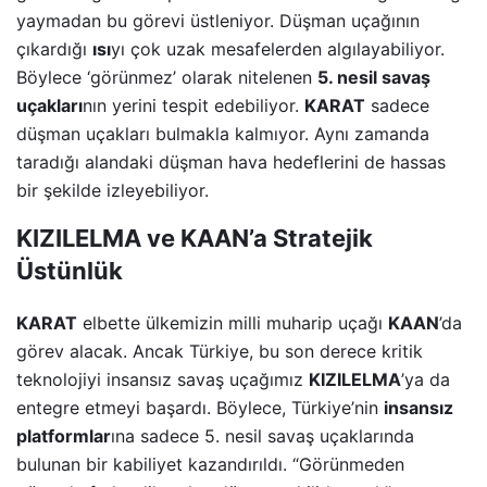
yaymadan bu görevi üstleniyor. Düşman uçağının
çıkardığı
ısı
yı çok uzak mesafelerden algılayabiliyor.
Böylece ‘görünmez’ olarak nitelenen
5. nesil savaş
uçakları
nın yerini tespit edebiliyor.
KARAT
sadece
düşman uçakları bulmakla kalmıyor. Aynı zamanda
taradığı alandaki düşman hava hedeflerini de hassas
bir şekilde izleyebiliyor.
KIZILELMA ve KAAN’a Stratejik
Üstünlük
KARAT
elbette ülkemizin milli muharip uçağı
KAAN
’da
görev alacak. Ancak Türkiye, bu son derece kritik
teknolojiyi insansız savaş uçağımız
KIZILELMA
’ya da
entegre etmeyi başardı. Böylece, Türkiye’nin
insansız
platformlar
ına sadece 5. nesil savaş uçaklarında
bulunan bir kabiliyet kazandırıldı. “Görünmeden