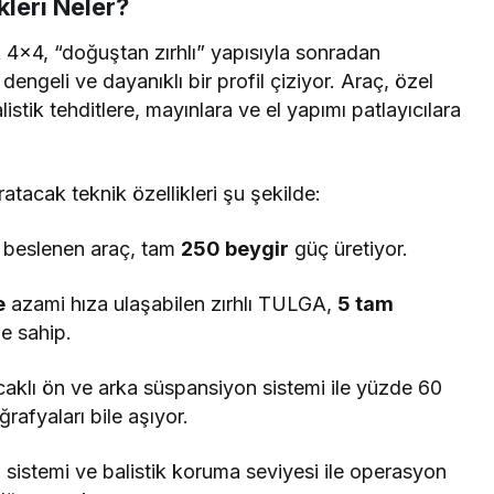
leri Neler?
 4×4, “doğuştan zırhlı” yapısıyla sonradan
 dengeli ve dayanıklı bir profil çiziyor. Araç, özel
stik tehditlere, mayınlara ve el yapımı patlayıcılara
atacak teknik özellikleri şu şekilde:
an beslenen araç, tam
250 beygir
güç üretiyor.
e
azami hıza ulaşabilen zırhlı TULGA,
5 tam
e sahip.
caklı ön ve arka süspansiyon sistemi ile yüzde 60
rafyaları bile aşıyor.
 sistemi ve balistik koruma seviyesi ile operasyon