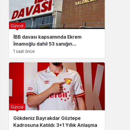
Güncel
İBB davası kapsamında Ekrem
İmamoğlu dahil 53 sanığın
tutukluluğuna devam kararı
1 saat önce
Güncel
Gökdeniz Bayrakdar Göztepe
Kadrosuna Katıldı: 3+1 Yıllık Anlaşma