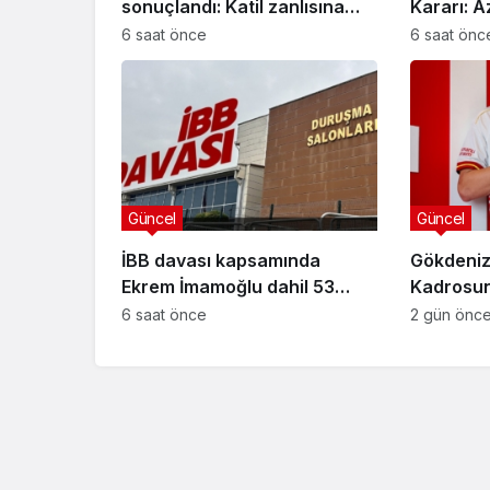
sonuçlandı: Katil zanlısına
Kararı: A
indirimsiz ağırlaştırılmış
Davasınd
6 saat önce
6 saat önc
müebbet hapis cezası verildi
Güncel
Güncel
İBB davası kapsamında
Gökdeniz
Güncel
Ekrem İmamoğlu dahil 53
Kadrosuna
sanığın tutukluluğuna devam
Anlaşma
Özlem Arslan dava
6 saat önce
2 gün önc
kararı
sonuçlandı: Katil z
indirimsiz ağırlaştı
müebbet hapis ce
verildi