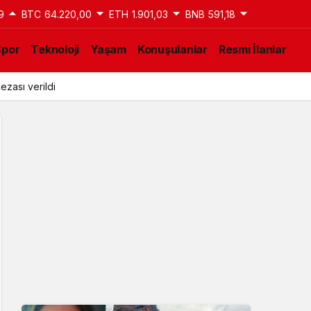
9
BTC
64.220,00
ETH
1.901,03
BNB
591,18
Spor
Teknoloji
Yaşam
Konuşulanlar
Resmi İlanlar
ezası verildi