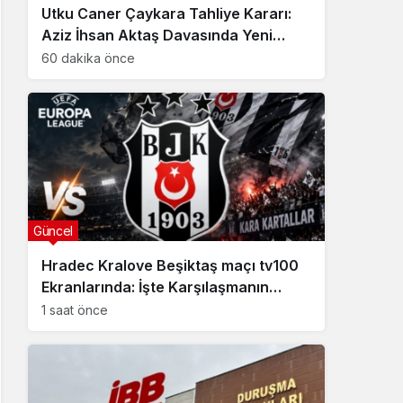
Utku Caner Çaykara Tahliye Kararı:
Aziz İhsan Aktaş Davasında Yeni
Gelişme
60 dakika önce
Güncel
Hradec Kralove Beşiktaş maçı tv100
Ekranlarında: İşte Karşılaşmanın
Detayları
1 saat önce