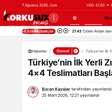
7 Ağustos 2026, Cum
USD
47,60
Güncel
Siy
21:43
Özlem Arslan davas
SON GELIŞMELER
Güncel
Haberler
Türkiye’nin İlk 
Türkiye’nin İlk Yerli
4×4 Teslimatları Başl
Boran Kayalar
tarafından yayınlandı
25 Mart 2026, 12:21
yayınlandı