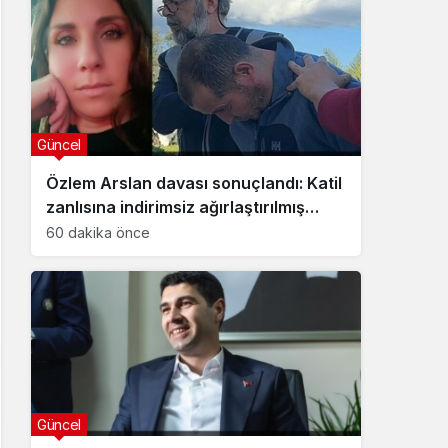
Güncel
Özlem Arslan davası sonuçlandı: Katil
zanlısına indirimsiz ağırlaştırılmış
müebbet hapis cezası verildi
60 dakika önce
Güncel