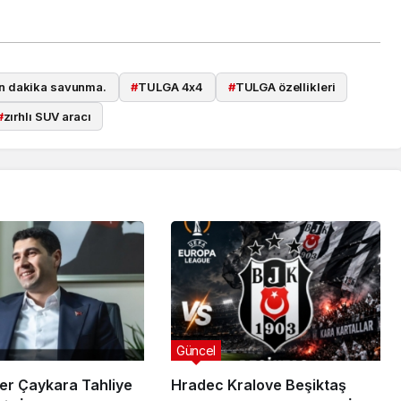
n dakika savunma.
#
TULGA 4x4
#
TULGA özellikleri
#
zırhlı SUV aracı
Güncel
er Çaykara Tahliye
Hradec Kralove Beşiktaş