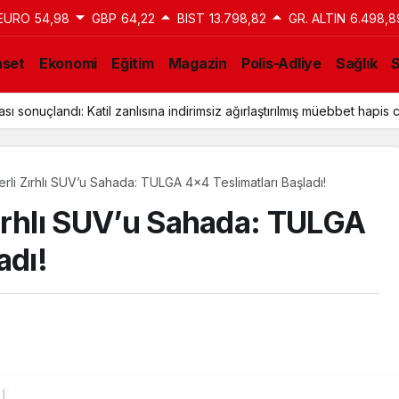
EURO
54,98
GBP
64,22
BIST
13.798,82
GR. ALTIN
6.498,8
aset
Ekonomi
Eğitim
Magazin
Polis-Adliye
Sağlık
ı sonuçlandı: Katil zanlısına indirimsiz ağırlaştırılmış müebbet hapis c
Yerli Zırhlı SUV’u Sahada: TULGA 4×4 Teslimatları Başladı!
 Zırhlı SUV’u Sahada: TULGA
adı!