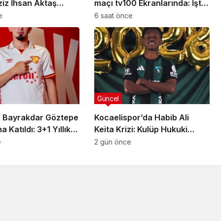
ziz İhsan Aktaş
maçı tv100 Ekranlarında: İşte
a Yeni Gelişme
Karşılaşmanın Detayları
e
6 saat önce
Güncel
 Bayrakdar Göztepe
Kocaelispor’da Habib Ali
 Katıldı: 3+1 Yıllık
Keita Krizi: Kulüp Hukuki
Süreç Başlatıyor
Güncel
sı
e
2 gün önce
anlısına
Utku Caner Çaykara
rılmış
Tahliye Kararı: Aziz İhsan
zası
Aktaş Davasında Yeni
Gelişme