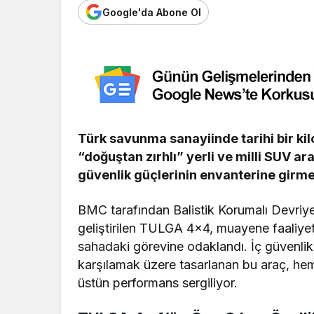
Google'da Abone Ol
Türk savunma sanayiinde tarihi bir kilo
“doğuştan zırhlı” yerli ve milli SUV a
güvenlik güçlerinin envanterine girme
BMC tarafından Balistik Korumalı Devriye
geliştirilen TULGA 4×4, muayene faaliyetl
sahadaki görevine odaklandı. İç güvenlik 
karşılamak üzere tasarlanan bu araç, hem 
üstün performans sergiliyor.