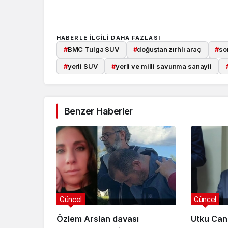
HABERLE ILGILI DAHA FAZLASI
#
BMC Tulga SUV
#
doğuştan zırhlı araç
#
so
#
yerli SUV
#
yerli ve milli savunma sanayii
Benzer Haberler
Güncel
Güncel
Özlem Arslan davası
Utku Can