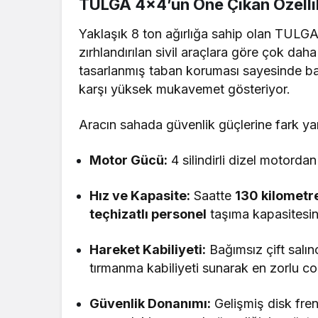
TULGA 4×4’ün Öne Çıkan Özellik
Yaklaşık 8 ton ağırlığa sahip olan TULGA
zırhlandırılan sivil araçlara göre çok daha
tasarlanmış taban koruması sayesinde bali
karşı yüksek mukavemet gösteriyor.
Aracın sahada güvenlik güçlerine fark yar
Motor Gücü:
4 silindirli dizel motord
Hız ve Kapasite:
Saatte
130 kilometr
teçhizatlı personel
taşıma kapasitesin
Hareket Kabiliyeti:
Bağımsız çift salın
tırmanma kabiliyeti sunarak en zorlu coğ
Güvenlik Donanımı:
Gelişmiş disk fren