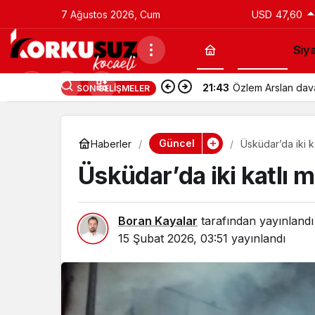
7 Ağustos 2026, Cum
USD
47,60
Güncel
Siy
21:43
Özlem Arslan davas
SON GELIŞMELER
Güncel
Haberler
Üsküdar’da iki k
Üsküdar’da iki katlı m
Boran Kayalar
tarafından yayınlandı
15 Şubat 2026, 03:51
yayınlandı