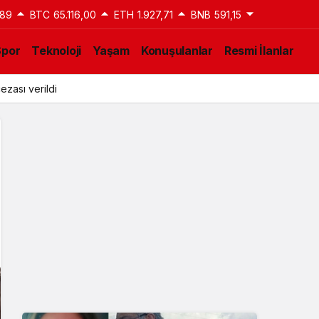
,89
BTC
65.116,00
ETH
1.927,71
BNB
591,15
Spor
Teknoloji
Yaşam
Konuşulanlar
Resmi İlanlar
ezası verildi