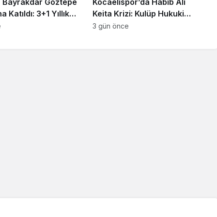
 Bayrakdar Göztepe
Kocaelispor’da Habib Ali
 Katıldı: 3+1 Yıllık
Keita Krizi: Kulüp Hukuki
Süreç Başlatıyor
e
3 gün önce
Güncel
sı
anlısına
Utku Caner Çaykara
rılmış
Tahliye Kararı: Aziz İhsan
zası
Aktaş Davasında Yeni
Gelişme