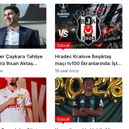
Güncel
er Çaykara Tahliye
Hradec Kralove Beşiktaş
ziz İhsan Aktaş
maçı tv100 Ekranlarında: İşte
a Yeni Gelişme
Karşılaşmanın Detayları
ce
19 saat önce
Güncel