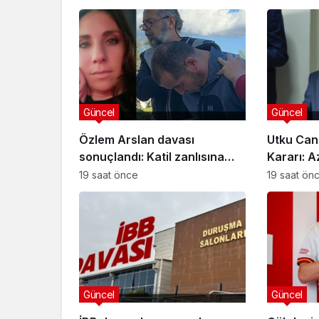
Güncel
Güncel
Özlem Arslan davası
Utku Can
sonuçlandı: Katil zanlısına
Kararı: A
indirimsiz ağırlaştırılmış
Davasınd
19 saat önce
19 saat ön
müebbet hapis cezası verildi
Güncel
Güncel