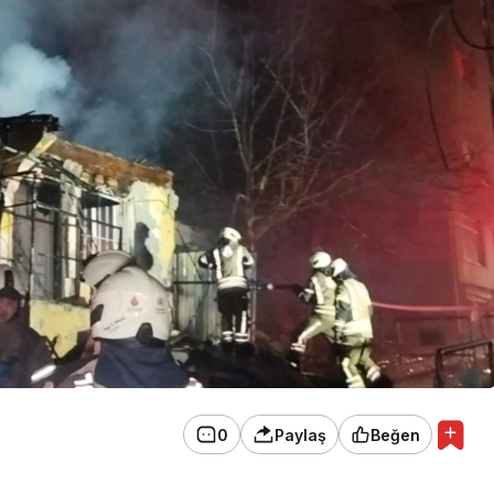
0
Paylaş
Beğen