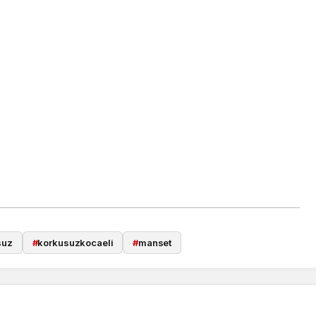
suz
#
korkusuzkocaeli
#
manset