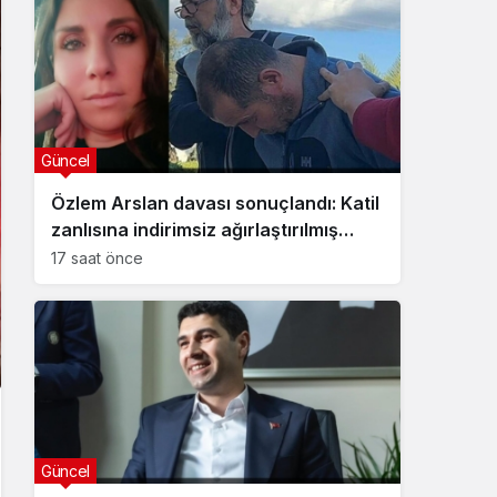
Güncel
Özlem Arslan davası sonuçlandı: Katil
zanlısına indirimsiz ağırlaştırılmış
müebbet hapis cezası verildi
17 saat önce
Güncel