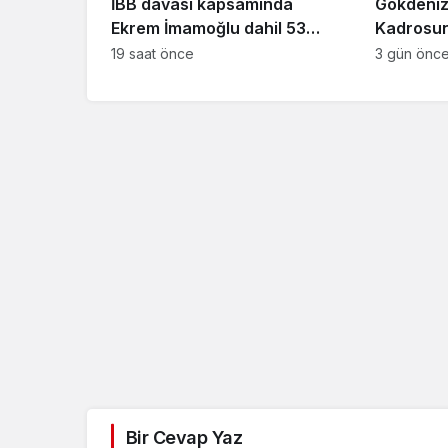
İBB davası kapsamında
Gökdeniz
Ekrem İmamoğlu dahil 53
Kadrosuna
sanığın tutukluluğuna devam
Anlaşma
19 saat önce
3 gün önc
kararı
Güncel
Özlem Arslan dava
sonuçlandı: Katil z
indirimsiz ağırlaştı
müebbet hapis ce
verildi
Bir Cevap Yaz