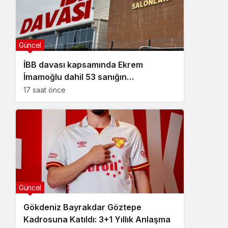
Güncel
İBB davası kapsamında Ekrem
İmamoğlu dahil 53 sanığın
tutukluluğuna devam kararı
17 saat önce
Güncel
Gökdeniz Bayrakdar Göztepe
Kadrosuna Katıldı: 3+1 Yıllık Anlaşma