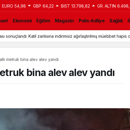
EURO
54,98
GBP
64,22
BIST
13.798,82
GR. ALTIN
6.498
aset
Ekonomi
Eğitim
Magazin
Polis-Adliye
Sağlık
ı sonuçlandı: Katil zanlısına indirimsiz ağırlaştırılmış müebbet hapis c
atlı metruk bina alev alev yandı
etruk bina alev alev yandı