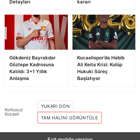
Detayları
kararı
Gökdeniz Bayrakdar
Kocaelispor’da Habib
Göztepe Kadrosuna
Ali Keita Krizi: Kulüp
Katıldı: 3+1 Yıllık
Hukuki Süreç
Anlaşma
Başlatıyor
YUKARI DÖN
Korkusuz
Kocaeli
TAM HALINI GÖRÜNTÜLE
Exit mobile version