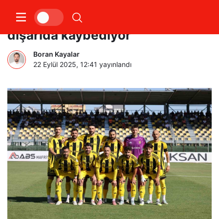
Aliağa FK, içeride kazanıyor
dışarıda kaybediyor
Boran Kayalar
22 Eylül 2025, 12:41
yayınlandı