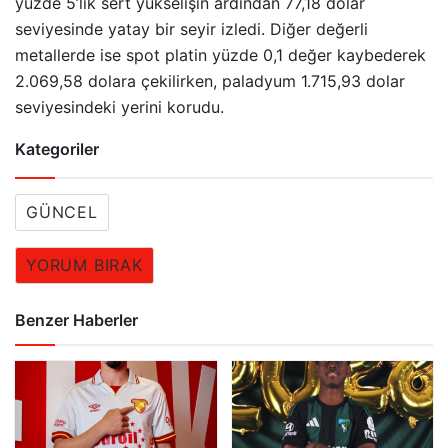
yüzde 5’lik sert yükselişin ardından 77,18 dolar
seviyesinde yatay bir seyir izledi. Diğer değerli
metallerde ise spot platin yüzde 0,1 değer kaybederek
2.069,58 dolara çekilirken, paladyum 1.715,93 dolar
seviyesindeki yerini korudu.
Kategoriler
GÜNCEL
YORUM BIRAK
Benzer Haberler