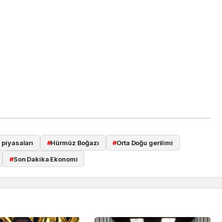
i piyasaları
#
Hürmüz Boğazı
#
Orta Doğu gerilimi
#
Son Dakika Ekonomi