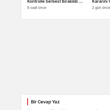
Kontrolle Serbest Bırakıldı: X
Kararını 
Hesabına Erişim Engeli
Planları 
8 saat önce
2 gün önc
Getirildi
Bir Cevap Yaz