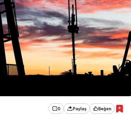
0
Paylaş
Beğen