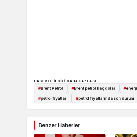
HABERLE ILGILI DAHA FAZLASI
#
Brent Petrol
#
Brent petrol kaç dolar
#
enerj
#
petrol fiyatları
#
petrol fiyatlarında son durum
Benzer Haberler