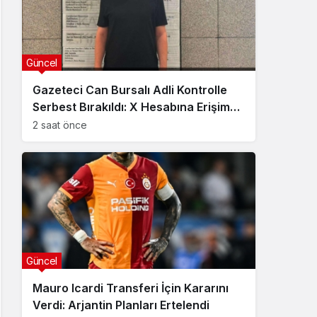
Güncel
Gazeteci Can Bursalı Adli Kontrolle
Serbest Bırakıldı: X Hesabına Erişim
Engeli Getirildi
2 saat önce
Güncel
Mauro Icardi Transferi İçin Kararını
Verdi: Arjantin Planları Ertelendi