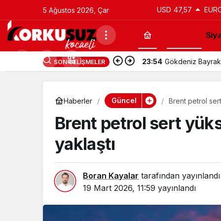
USD
47,57
EUR
5 Ağustos 2026, Çar
Güncel
Siy
23:54
Kocaelispor’da Ha
SON GELIŞMELER
Güncel
Haberler
Brent petrol sert
Brent petrol sert yüks
yaklaştı
Boran Kayalar
tarafından yayınlandı
19 Mart 2026, 11:59
yayınlandı