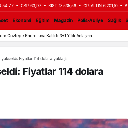
O
54,77
GBP
63,97
BIST
13.535,56
GR. ALTIN
6.201,10
B
aset
Ekonomi
Eğitim
Magazin
Polis-Adliye
Sağlık
bib Ali Keita Krizi: Kulüp Hukuki Süreç Başlatıyor
 yükseldi: Fiyatlar 114 dolara yaklaştı
eldi: Fiyatlar 114 dolara