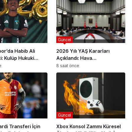
Güncel
or’da Habib Ali
2026 Yılı YAŞ Kararları
zi: Kulüp Hukuki
Açıklandı: Hava
şlatıyor
Kuvvetlerinde Komuta
e
8 saat önce
Değişimi
Güncel
ar
Kocaelispor’da Habib Ali
 Katıldı:
Keita Krizi: Kulüp Hukuki
Güncel
Süreç Başlatıyor
rdi Transferi İçin
Xbox Konsol Zammı Küresel