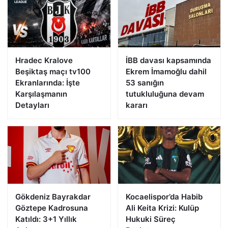
Hradec Kralove
İBB davası kapsamında
Beşiktaş maçı tv100
Ekrem İmamoğlu dahil
Ekranlarında: İşte
53 sanığın
Karşılaşmanın
tutukluluğuna devam
Detayları
kararı
Gökdeniz Bayrakdar
Kocaelispor’da Habib
Göztepe Kadrosuna
Ali Keita Krizi: Kulüp
Katıldı: 3+1 Yıllık
Hukuki Süreç