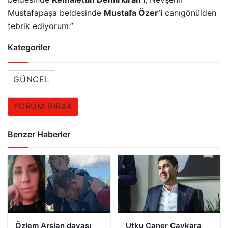
Mustafapaşa beldesinde
Mustafa Özer’i
canıgönülden
tebrik ediyorum.”
Kategoriler
GÜNCEL
YORUM BIRAK
Benzer Haberler
Özlem Arslan davası
Utku Caner Çaykara