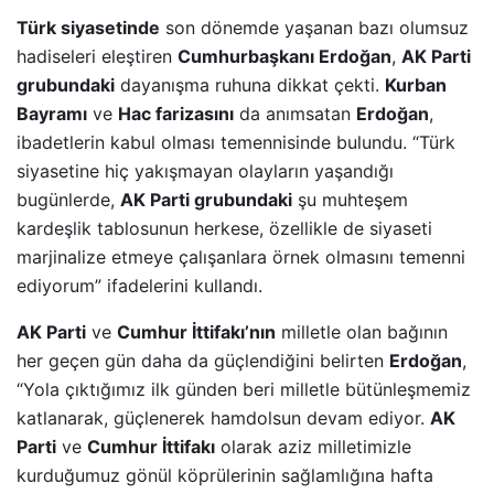
Türk siyasetinde
son dönemde yaşanan bazı olumsuz
hadiseleri eleştiren
Cumhurbaşkanı Erdoğan
,
AK Parti
grubundaki
dayanışma ruhuna dikkat çekti.
Kurban
Bayramı
ve
Hac farizasını
da anımsatan
Erdoğan
,
ibadetlerin kabul olması temennisinde bulundu. “Türk
siyasetine hiç yakışmayan olayların yaşandığı
bugünlerde,
AK Parti grubundaki
şu muhteşem
kardeşlik tablosunun herkese, özellikle de siyaseti
marjinalize etmeye çalışanlara örnek olmasını temenni
ediyorum” ifadelerini kullandı.
AK Parti
ve
Cumhur İttifakı’nın
milletle olan bağının
her geçen gün daha da güçlendiğini belirten
Erdoğan
,
“Yola çıktığımız ilk günden beri milletle bütünleşmemiz
katlanarak, güçlenerek hamdolsun devam ediyor.
AK
Parti
ve
Cumhur İttifakı
olarak aziz milletimizle
kurduğumuz gönül köprülerinin sağlamlığına hafta