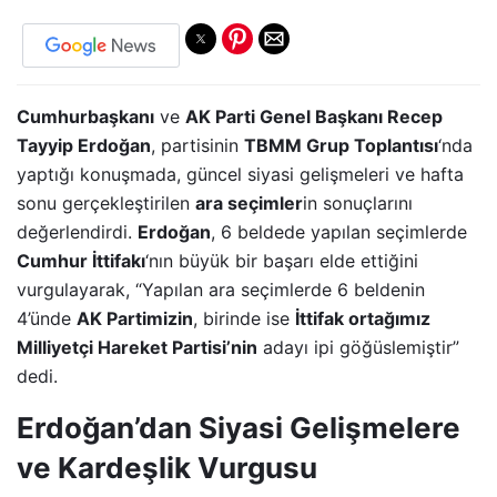
Cumhurbaşkanı
ve
AK Parti Genel Başkanı Recep
Tayyip Erdoğan
, partisinin
TBMM Grup Toplantısı
‘nda
yaptığı konuşmada, güncel siyasi gelişmeleri ve hafta
sonu gerçekleştirilen
ara seçimler
in sonuçlarını
değerlendirdi.
Erdoğan
, 6 beldede yapılan seçimlerde
Cumhur İttifakı
‘nın büyük bir başarı elde ettiğini
vurgulayarak, “Yapılan ara seçimlerde 6 beldenin
4’ünde
AK Partimizin
, birinde ise
İttifak ortağımız
Milliyetçi Hareket Partisi’nin
adayı ipi göğüslemiştir”
dedi.
Erdoğan’dan Siyasi Gelişmelere
ve Kardeşlik Vurgusu