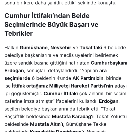
sonu bir kere daha şahitlik ettik” şeklinde konuştu.
Cumhur İttifakı’ndan Belde
Seçimlerinde Büyük Başarı ve
Tebrikler
Halkın
Gümüşhane
,
Nevşehir
ve
Tokat’taki
6 beldede
belediye başkanlarını ve meclis üyelerini belirlemek
üzere sandık başına gittiğini hatırlatan
Cumhurbaşkanı
Erdoğan
, sonuçları detaylandırdı. “Yapılan
ara
seçimlerde
6 beldenin 4’ünde
AK Partimizin
, birinde
ise
İttifak ortağımız Milliyetçi Hareket Partisi’nin
adayı
ipi göğüslemiştir.
Cumhur İttifakı
çok anlamlı bir seçim
zaferine imza atmıştır” ifadelerini kullandı.
Erdoğan
,
seçilen belediye başkanlarını da tebrik etti: “Tokat
Başçiftlik beldesinde
Mustafa Karadağ’ı
, Tokat Yolüstü
beldesinde
Mustafa Altın’ı
, Gümüşhane Tekke
beldesinde
Kemalettin Demirkıran’ı
, Nevşehir