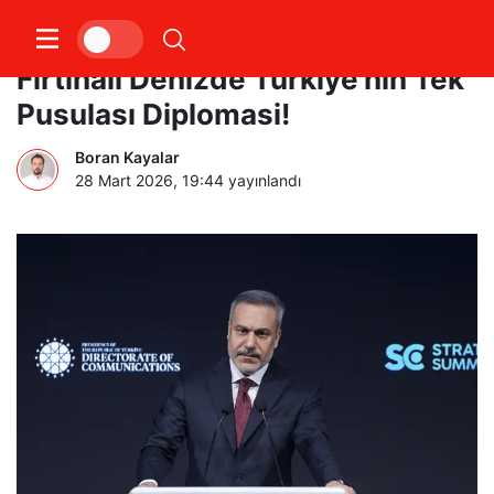
Fidan’dan Stratejik Vurgu:
Fırtınalı Denizde Türkiye’nin Tek
Pusulası Diplomasi!
Boran Kayalar
28 Mart 2026, 19:44
yayınlandı