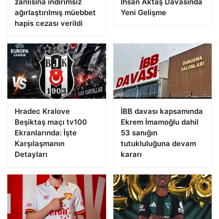
zanlısına indirimsiz
İhsan Aktaş Davasında
ağırlaştırılmış müebbet
Yeni Gelişme
hapis cezası verildi
Hradec Kralove
İBB davası kapsamında
Beşiktaş maçı tv100
Ekrem İmamoğlu dahil
Ekranlarında: İşte
53 sanığın
Karşılaşmanın
tutukluluğuna devam
Detayları
kararı