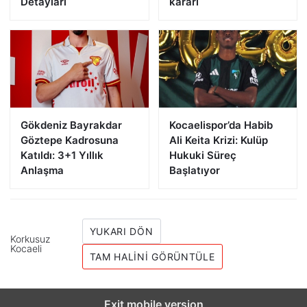
Detayları
kararı
Gökdeniz Bayrakdar
Kocaelispor’da Habib
Göztepe Kadrosuna
Ali Keita Krizi: Kulüp
Katıldı: 3+1 Yıllık
Hukuki Süreç
Anlaşma
Başlatıyor
YUKARI DÖN
Korkusuz
Kocaeli
TAM HALINI GÖRÜNTÜLE
Exit mobile version