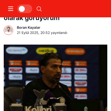
İlhan Palut: “1 puanı kazanç
olarak görüyorum”
Boran Kayalar
21 Eylül 2025, 20:52
yayınlandı