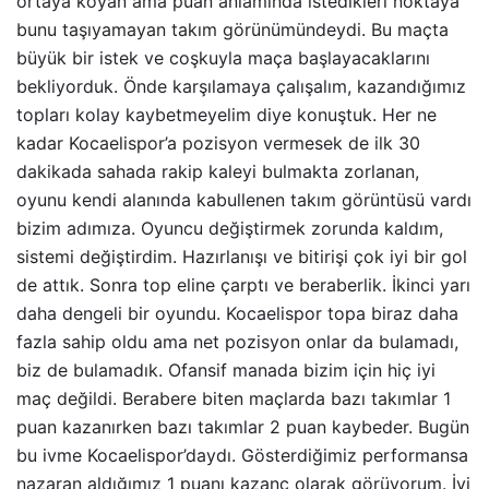
ortaya koyan ama puan anlamında istedikleri noktaya
bunu taşıyamayan takım görünümündeydi. Bu maçta
büyük bir istek ve coşkuyla maça başlayacaklarını
bekliyorduk. Önde karşılamaya çalışalım, kazandığımız
topları kolay kaybetmeyelim diye konuştuk. Her ne
kadar Kocaelispor’a pozisyon vermesek de ilk 30
dakikada sahada rakip kaleyi bulmakta zorlanan,
oyunu kendi alanında kabullenen takım görüntüsü vardı
bizim adımıza. Oyuncu değiştirmek zorunda kaldım,
sistemi değiştirdim. Hazırlanışı ve bitirişi çok iyi bir gol
de attık. Sonra top eline çarptı ve beraberlik. İkinci yarı
daha dengeli bir oyundu. Kocaelispor topa biraz daha
fazla sahip oldu ama net pozisyon onlar da bulamadı,
biz de bulamadık. Ofansif manada bizim için hiç iyi
maç değildi. Berabere biten maçlarda bazı takımlar 1
puan kazanırken bazı takımlar 2 puan kaybeder. Bugün
bu ivme Kocaelispor’daydı. Gösterdiğimiz performansa
nazaran aldığımız 1 puanı kazanç olarak görüyorum. İyi