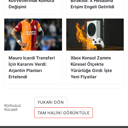
Kuvvetlerinde Komuta
Bırakıldı: X Hesabına
Değişimi
Erişim Engeli Getirildi
Mauro Icardi Transferi
Xbox Konsol Zammı
İçin Kararını Verdi:
Küresel Ölçekte
Arjantin Planları
Yürürlüğe Girdi: İşte
Ertelendi
Yeni Fiyatlar
YUKARI DÖN
Korkusuz
Kocaeli
TAM HALINI GÖRÜNTÜLE