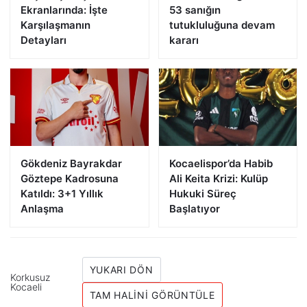
Ekranlarında: İşte
53 sanığın
Karşılaşmanın
tutukluluğuna devam
Detayları
kararı
Gökdeniz Bayrakdar
Kocaelispor’da Habib
Göztepe Kadrosuna
Ali Keita Krizi: Kulüp
Katıldı: 3+1 Yıllık
Hukuki Süreç
Anlaşma
Başlatıyor
YUKARI DÖN
Korkusuz
Kocaeli
TAM HALINI GÖRÜNTÜLE