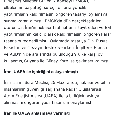
Birleşmiş Milletler Güvenlik Konseyi (BMGK), E3
ülkelerinin başlattığı süreç ile İran’a yönelik
yaptırımların kaldırılmasını öngören tasarıyı oylamaya
sunma kararı almıştı. BMGK’da dün gerçekleştirilen
oturumda, İran’ın nükleer taahhütlerini teyit eden ve BM
yaptırımlarının kalıcı olarak kaldırılmasını öngören karar
tasarısını reddedilmişti. Oylamada tasarıya Çin, Rusya,
Pakistan ve Cezayir destek verirken, İngiltere, Fransa
ve ABD’nin de aralarında bulunduğu 9 ülke karşı oy
kullanmış, Guyana ile Güney Kore ise çekimser kalmıştı.
İran, UAEA ile işbirliğini askıya almıştı
İran İslami Şura Meclisi, 25 Haziran’da, nükleer ve bilim
insanlarının güvenliği sağlanana kadar Uluslararası
Atom Enerjisi Ajansı (UAEA) ile iş birliğinin askıya
alınmasını öngören yasa tasarısını onaylamıştı.
İran İle UAEA anlaşmaya varmıştı