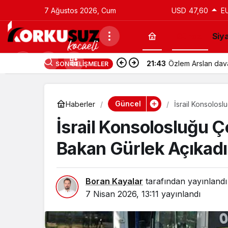
7 Ağustos 2026, Cum
USD
47,60
E
Güncel
Siy
21:43
Özlem Arslan davas
SON GELIŞMELER
Güncel
Haberler
İsrail Konsolosl
İsrail Konsolosluğu Ç
Bakan Gürlek Açıkadı
Boran Kayalar
tarafından yayınlandı
7 Nisan 2026, 13:11
yayınlandı