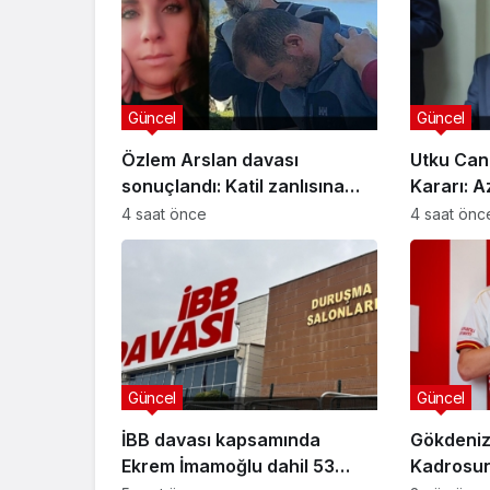
Güncel
Güncel
Özlem Arslan davası
Utku Can
sonuçlandı: Katil zanlısına
Kararı: A
indirimsiz ağırlaştırılmış
Davasınd
4 saat önce
4 saat önc
müebbet hapis cezası verildi
Güncel
Özlem Arslan dava
sonuçlandı: Katil z
indirimsiz ağırlaştı
Güncel
Güncel
müebbet hapis ce
verildi
İBB davası kapsamında
Gökdeniz
Ekrem İmamoğlu dahil 53
Kadrosuna