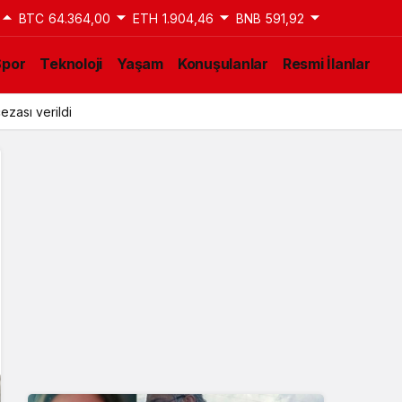
BTC
64.364,00
ETH
1.904,46
BNB
591,92
Spor
Teknoloji
Yaşam
Konuşulanlar
Resmi İlanlar
ezası verildi