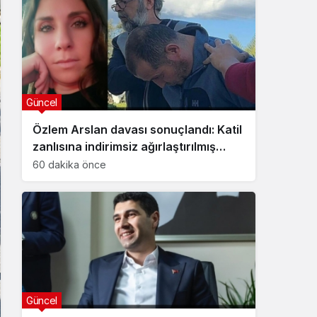
Güncel
Özlem Arslan davası sonuçlandı: Katil
zanlısına indirimsiz ağırlaştırılmış
müebbet hapis cezası verildi
60 dakika önce
Güncel