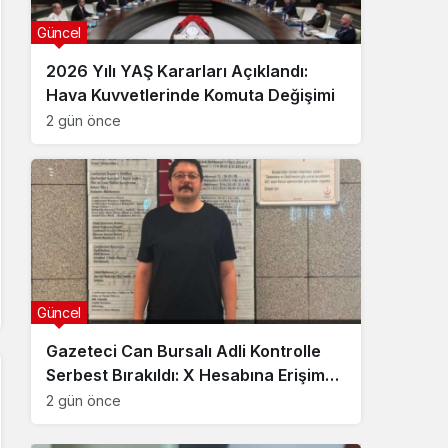
Güncel
2026 Yılı YAŞ Kararları Açıklandı:
Hava Kuvvetlerinde Komuta Değişimi
2 gün önce
Güncel
Gazeteci Can Bursalı Adli Kontrolle
Serbest Bırakıldı: X Hesabına Erişim
Engeli Getirildi
2 gün önce