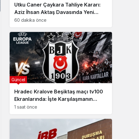
Utku Caner Çaykara Tahliye Kararı:
Aziz İhsan Aktaş Davasında Yeni
Gelişme
60 dakika önce
Güncel
Hradec Kralove Beşiktaş maçı tv100
Ekranlarında: İşte Karşılaşmanın
Detayları
1 saat önce