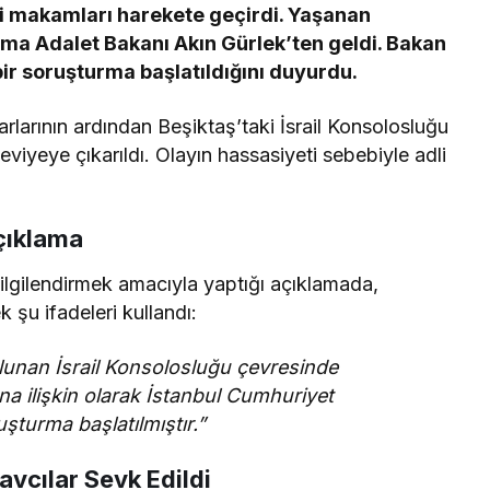
dli makamları harekete geçirdi. Yaşanan
lama Adalet Bakanı Akın Gürlek’ten geldi. Bakan
 bir soruşturma başlatıldığını duyurdu.
rlarının ardından Beşiktaş’taki İsrail Konsolosluğu
viyeye çıkarıldı. Olayın hassasiyeti sebebiyle adli
çıklama
lgilendirmek amacıyla yaptığı açıklamada,
ek şu ifadeleri kullandı:
ulunan İsrail Konsolosluğu çevresinde
na ilişkin olarak İstanbul Cumhuriyet
şturma başlatılmıştır.”
avcılar Sevk Edildi