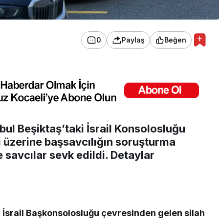
0
Paylaş
Beğen
bul Beşiktaş’taki İsrail Konsolosluğu
i üzerine başsavcılığın soruşturma
 savcılar sevk edildi. Detaylar
n İsrail Başkonsolosluğu çevresinden gelen silah