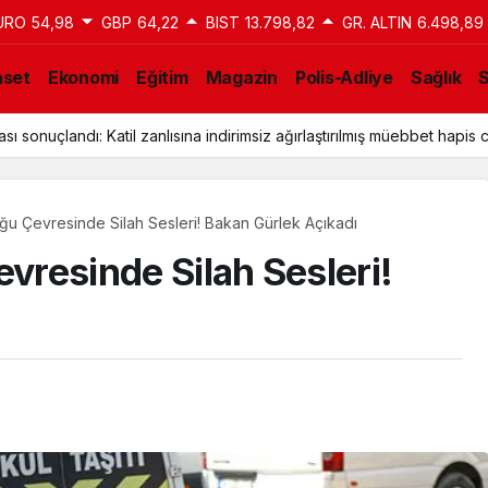
URO
54,98
GBP
64,22
BIST
13.798,82
GR. ALTIN
6.498,89
aset
Ekonomi
Eğitim
Magazin
Polis-Adliye
Sağlık
ı sonuçlandı: Katil zanlısına indirimsiz ağırlaştırılmış müebbet hapis c
uğu Çevresinde Silah Sesleri! Bakan Gürlek Açıkadı
evresinde Silah Sesleri!