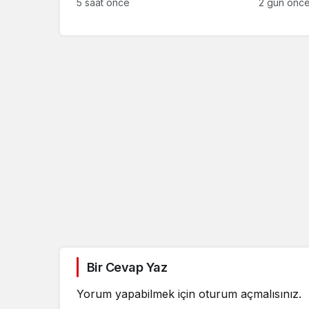
sanığın tutukluluğuna devam
Anlaşma
5 saat önce
2 gün önc
kararı
Bir Cevap Yaz
Yorum yapabilmek için
oturum açmalısınız
.