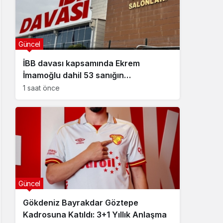
Güncel
İBB davası kapsamında Ekrem
İmamoğlu dahil 53 sanığın
tutukluluğuna devam kararı
1 saat önce
Güncel
Gökdeniz Bayrakdar Göztepe
Kadrosuna Katıldı: 3+1 Yıllık Anlaşma