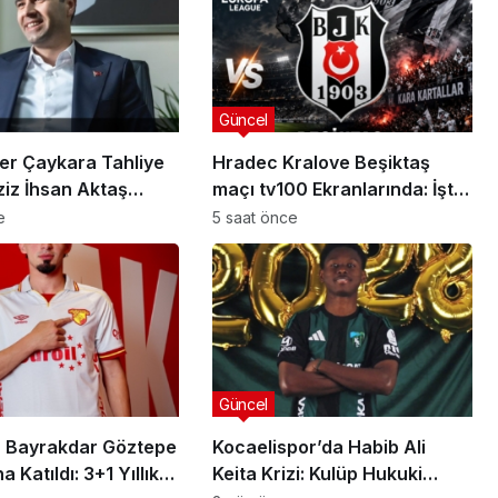
Güncel
er Çaykara Tahliye
Hradec Kralove Beşiktaş
ziz İhsan Aktaş
maçı tv100 Ekranlarında: İşte
a Yeni Gelişme
Karşılaşmanın Detayları
e
5 saat önce
Güncel
sı
anlısına
Utku Caner Çaykara
rılmış
Tahliye Kararı: Aziz İhsan
Güncel
zası
Aktaş Davasında Yeni
Gelişme
 Bayrakdar Göztepe
Kocaelispor’da Habib Ali
 Katıldı: 3+1 Yıllık
Keita Krizi: Kulüp Hukuki