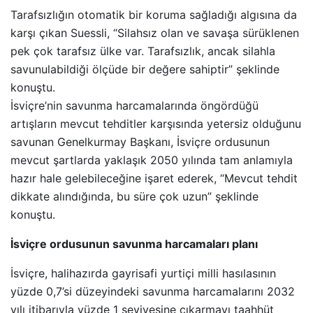
Tarafsızlığın otomatik bir koruma sağladığı algısına da
karşı çıkan Suessli, “Silahsız olan ve savaşa sürüklenen
pek çok tarafsız ülke var. Tarafsızlık, ancak silahla
savunulabildiği ölçüde bir değere sahiptir” şeklinde
konuştu.
İsviçre’nin savunma harcamalarında öngördüğü
artışların mevcut tehditler karşısında yetersiz olduğunu
savunan Genelkurmay Başkanı, İsviçre ordusunun
mevcut şartlarda yaklaşık 2050 yılında tam anlamıyla
hazır hale gelebileceğine işaret ederek, “Mevcut tehdit
dikkate alındığında, bu süre çok uzun” şeklinde
konuştu.
İsviçre ordusunun savunma harcamaları planı
İsviçre, halihazırda gayrisafi yurtiçi milli hasılasının
yüzde 0,7’si düzeyindeki savunma harcamalarını 2032
yılı itibarıyla yüzde 1 seviyesine çıkarmayı taahhüt