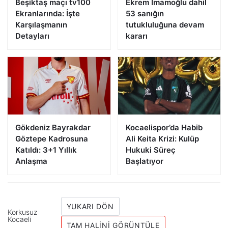
Beşiktaş maçı tv100
Ekrem İmamoğlu dahil
Ekranlarında: İşte
53 sanığın
Karşılaşmanın
tutukluluğuna devam
Detayları
kararı
Gökdeniz Bayrakdar
Kocaelispor’da Habib
Göztepe Kadrosuna
Ali Keita Krizi: Kulüp
Katıldı: 3+1 Yıllık
Hukuki Süreç
Anlaşma
Başlatıyor
YUKARI DÖN
Korkusuz
Kocaeli
TAM HALINI GÖRÜNTÜLE