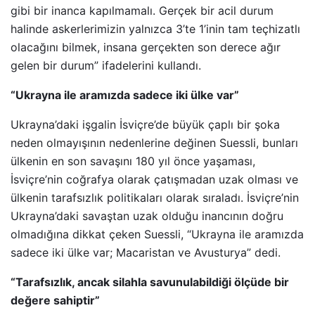
gibi bir inanca kapılmamalı. Gerçek bir acil durum
halinde askerlerimizin yalnızca 3’te 1’inin tam teçhizatlı
olacağını bilmek, insana gerçekten son derece ağır
gelen bir durum” ifadelerini kullandı.
“Ukrayna ile aramızda sadece iki ülke var”
Ukrayna’daki işgalin İsviçre’de büyük çaplı bir şoka
neden olmayışının nedenlerine değinen Suessli, bunları
ülkenin en son savaşını 180 yıl önce yaşaması,
İsviçre’nin coğrafya olarak çatışmadan uzak olması ve
ülkenin tarafsızlık politikaları olarak sıraladı. İsviçre’nin
Ukrayna’daki savaştan uzak olduğu inancının doğru
olmadığına dikkat çeken Suessli, “Ukrayna ile aramızda
sadece iki ülke var; Macaristan ve Avusturya” dedi.
“Tarafsızlık, ancak silahla savunulabildiği ölçüde bir
değere sahiptir”