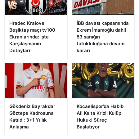
Hradec Kralove
İBB davası kapsamında
Beşiktaş maçı tv100
Ekrem İmamoğlu dahil
Ekranlarında: İşte
53 sanığın
Karşılaşmanın
tutukluluğuna devam
Detayları
kararı
Gökdeniz Bayrakdar
Kocaelispor’da Habib
Göztepe Kadrosuna
Ali Keita Krizi: Kulüp
Katıldı: 3+1 Yıllık
Hukuki Süreç
Anlaşma
Başlatıyor