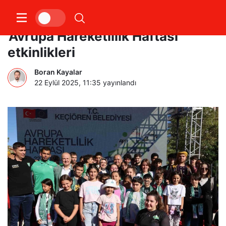
Keçiören Belediyesi’nden
’Avrupa Hareketlilik Haftası’
etkinlikleri
Boran Kayalar
22 Eylül 2025, 11:35
yayınlandı