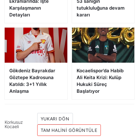
Ekranlarında: İşte
53 sanığın
Karşılaşmanın
tutukluluğuna devam
Detayları
kararı
Gökdeniz Bayrakdar
Kocaelispor’da Habib
Göztepe Kadrosuna
Ali Keita Krizi: Kulüp
Katıldı: 3+1 Yıllık
Hukuki Süreç
Anlaşma
Başlatıyor
YUKARI DÖN
Korkusuz
Kocaeli
TAM HALINI GÖRÜNTÜLE