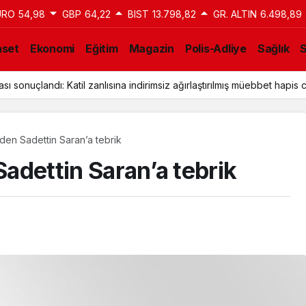
URO
54,98
GBP
64,22
BIST
13.798,82
GR. ALTIN
6.498,89
aset
Ekonomi
Eğitim
Magazin
Polis-Adliye
Sağlık
ı sonuçlandı: Katil zanlısına indirimsiz ağırlaştırılmış müebbet hapis c
’nden Sadettin Saran’a tebrik
Sadettin Saran’a tebrik