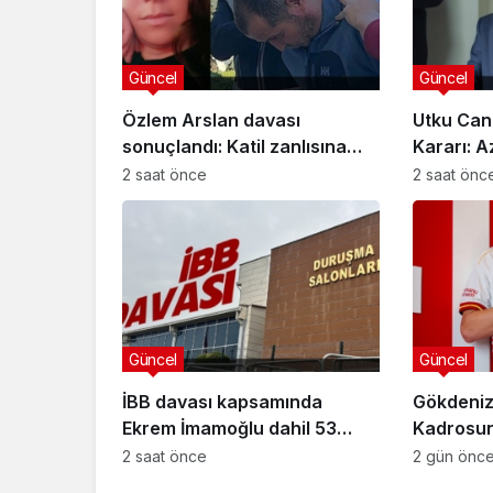
Güncel
Güncel
Özlem Arslan davası
Utku Can
sonuçlandı: Katil zanlısına
Kararı: A
indirimsiz ağırlaştırılmış
Davasınd
2 saat önce
2 saat önc
müebbet hapis cezası verildi
Güncel
Güncel
İBB davası kapsamında
Gökdeniz
Ekrem İmamoğlu dahil 53
Kadrosuna
sanığın tutukluluğuna devam
Anlaşma
2 saat önce
2 gün önc
kararı