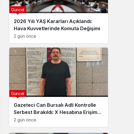
Güncel
2026 Yılı YAŞ Kararları Açıklandı:
Hava Kuvvetlerinde Komuta Değişimi
2 gün önce
Güncel
Gazeteci Can Bursalı Adli Kontrolle
Serbest Bırakıldı: X Hesabına Erişim
Engeli Getirildi
2 gün önce