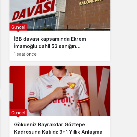
Güncel
İBB davası kapsamında Ekrem
İmamoğlu dahil 53 sanığın
tutukluluğuna devam kararı
1 saat önce
Güncel
Gökdeniz Bayrakdar Göztepe
Kadrosuna Katıldı: 3+1 Yıllık Anlaşma