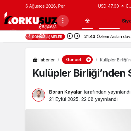
6 Ağustos 2026, Per
USD
47,60
E
Güncel
Siy
21:43
Özlem Arslan davas
SON GELIŞMELER
Güncel
Haberler
Kulüpler Birliği
Kulüpler Birliği’nden 
Boran Kayalar
tarafından yayınlandı
21 Eylül 2025, 22:08
yayınlandı