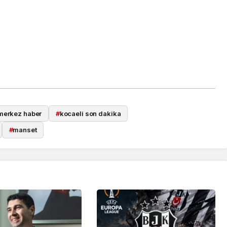
merkez haber
#
kocaeli son dakika
#
manset