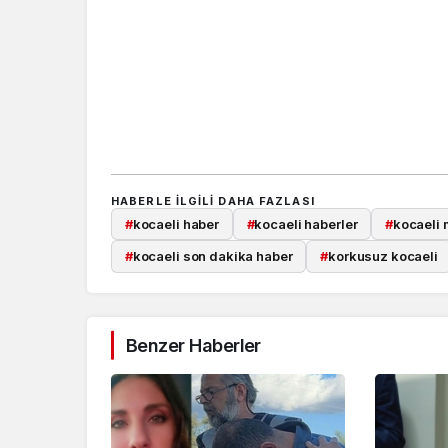
HABERLE ILGILI DAHA FAZLASI
#
kocaeli haber
#
kocaeli haberler
#
kocaeli 
#
kocaeli son dakika haber
#
korkusuz kocaeli
Benzer Haberler