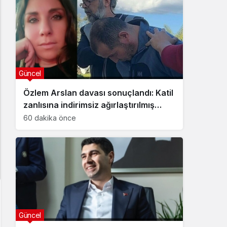
Güncel
Özlem Arslan davası sonuçlandı: Katil
zanlısına indirimsiz ağırlaştırılmış
müebbet hapis cezası verildi
60 dakika önce
Güncel