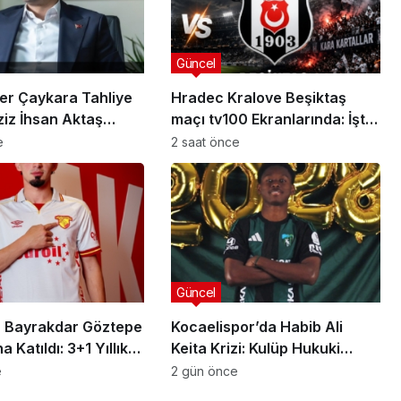
Güncel
er Çaykara Tahliye
Hradec Kralove Beşiktaş
ziz İhsan Aktaş
maçı tv100 Ekranlarında: İşte
a Yeni Gelişme
Karşılaşmanın Detayları
e
2 saat önce
Güncel
 Bayrakdar Göztepe
Kocaelispor’da Habib Ali
 Katıldı: 3+1 Yıllık
Keita Krizi: Kulüp Hukuki
Süreç Başlatıyor
e
2 gün önce