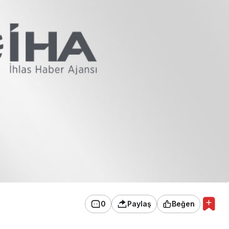
0
Paylaş
Beğen