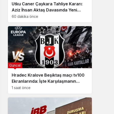
Utku Caner Çaykara Tahliye Kararı:
Aziz İhsan Aktaş Davasında Yeni
Gelişme
60 dakika önce
Güncel
Hradec Kralove Beşiktaş maçı tv100
Ekranlarında: İşte Karşılaşmanın
Detayları
1 saat önce