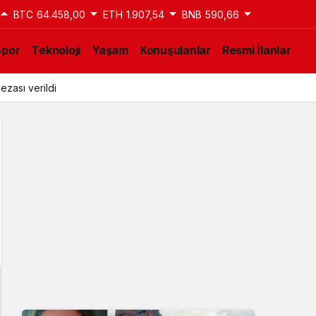
BTC
64.458,00
ETH
1.907,54
BNB
590,66
Spor
Teknoloji
Yaşam
Konuşulanlar
Resmi İlanlar
ezası verildi