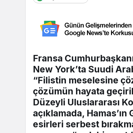
Fransa Cumhurbaşkan
New York’ta Suudi Arab
“Filistin meselesine çö
çözümün hayata geçiri
Düzeyli Uluslararası K
açıklamada, Hamas’ın G
esirleri serbest bırakma