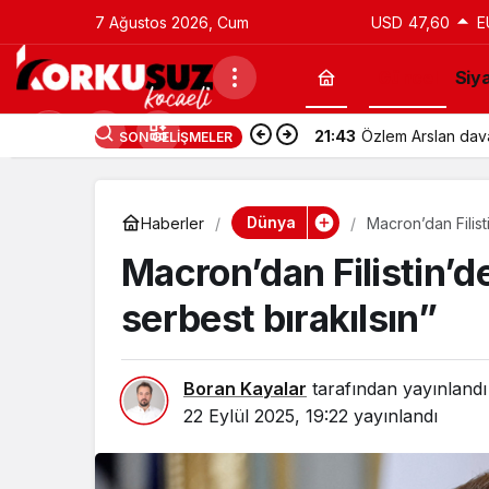
7 Ağustos 2026, Cum
USD
47,60
E
Güncel
Siy
21:43
Utku Caner Çaykar
SON GELIŞMELER
Dünya
Haberler
Macron’dan Filisti
Macron’dan Filistin’de
serbest bırakılsın”
Boran Kayalar
tarafından yayınlandı
22 Eylül 2025, 19:22
yayınlandı