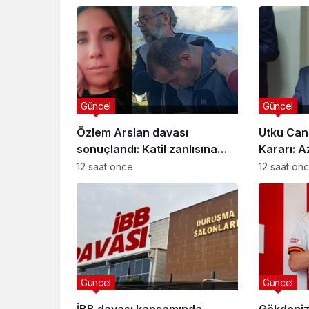
Güncel
Güncel
Özlem Arslan davası
Utku Can
sonuçlandı: Katil zanlısına
Kararı: A
indirimsiz ağırlaştırılmış
Davasınd
12 saat önce
12 saat ön
müebbet hapis cezası verildi
Güncel
Güncel
İBB davası kapsamında
Gökdeniz