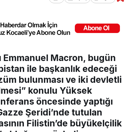
ı Emmanuel Macron, bugün
istan ile başkanlık edeceği
züm bulunması ve iki devletli
lmesi” konulu Yüksek
onferans öncesinde yaptığı
azze Şeridi’nde tutulan
sının Filistin’de büyükelçilik