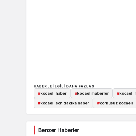
Güncel
HABERLE ILGILI DAHA FAZLASI
Özlem Arslan dava
#
kocaeli haber
#
kocaeli haberler
#
kocaeli 
sonuçlandı: Katil z
#
kocaeli son dakika haber
#
korkusuz kocaeli
indirimsiz ağırlaştı
müebbet hapis ce
verildi
Benzer Haberler