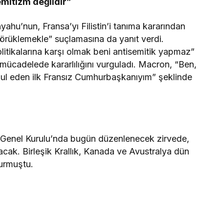
semitizm değildir”
ahu’nun, Fransa’yı Filistin’i tanıma kararından
 körüklemekle” suçlamasına da yanıt verdi.
itikalarına karşı olmak beni antisemitik yapmaz”
ücadelede kararlılığını vurguladı. Macron, “Ben,
bul eden ilk Fransız Cumhurbaşkanıyım” şeklinde
r Genel Kurulu’nda bugün düzenlenecek zirvede,
ayacak. Birleşik Krallık, Kanada ve Avustralya dün
yurmuştu.