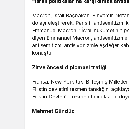
“İsrail politikalarına karşı olmak anti
Macron, İsrail Başbakanı Binyamin Netany
dolayı eleştirerek, Paris’i “antisemitizmi
Emmanuel Macron, “İsrail hükümetinin pol
diyen Emmanuel Macron, antisemitizmle m
antisemitizmi antisiyonizmle eşdeğer ka
konuştu.
Zirve öncesi diplomasi trafiği
Fransa, New York’taki Birleşmiş Milletle
Filistin devletini resmen tanıdığını açıkl
Filistin Devleti’ni resmen tanıdıklarını du
Mehmet Gündüz