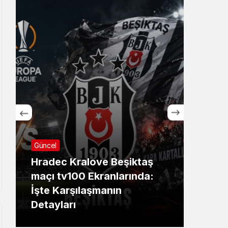
Güncel
Günc
Hradec Kralove Beşiktaş
İBB
maçı tv100 Ekranlarında:
Ekre
İşte Karşılaşmanın
sanı
Detayları
dev