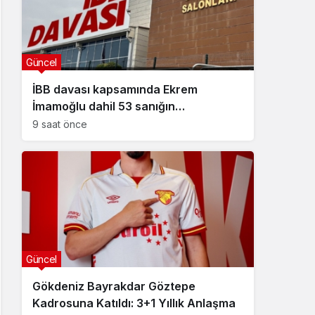
Güncel
İBB davası kapsamında Ekrem
İmamoğlu dahil 53 sanığın
tutukluluğuna devam kararı
9 saat önce
Güncel
Gökdeniz Bayrakdar Göztepe
Kadrosuna Katıldı: 3+1 Yıllık Anlaşma