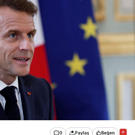
0
Paylaş
Beğen