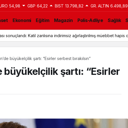
URO
54,98
GBP
64,22
BIST
13.798,82
GR. ALTIN
6.498,89
aset
Ekonomi
Eğitim
Magazin
Polis-Adliye
Sağlık
a Tahliye Kararı: Aziz İhsan Aktaş Davasında Yeni Gelişme
n’de büyükelçilik şartı: “Esirler serbest bırakılsın”
 büyükelçilik şartı: “Esirler