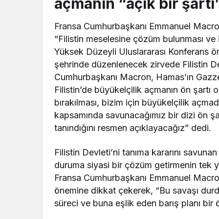
açmanın “açık bir şartı
Fransa Cumhurbaşkanı Emmanuel Macron,
“Filistin meselesine çözüm bulunması ve 
Yüksek Düzeyli Uluslararası Konferans
şehrinde düzenlenecek zirvede Filistin De
Cumhurbaşkanı Macron, Hamas’ın Gazze Şe
Filistin’de büyükelçilik açmanın ön şartı o
bırakılması, bizim için büyükelçilik açmada
kapsamında savunacağımız bir dizi ön şart
tanındığını resmen açıklayacağız” dedi.
Filistin Devleti’ni tanıma kararını savuna
duruma siyasi bir çözüm getirmenin tek 
Fransa Cumhurbaşkanı Emmanuel Macron, 
önemine dikkat çekerek, “Bu savaşı durd
süreci ve buna eşlik eden barış planı bir ön