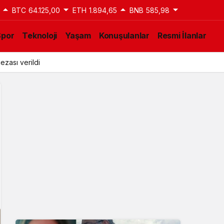
BTC
64.125,00
ETH
1.894,65
BNB
585,98
Spor
Teknoloji
Yaşam
Konuşulanlar
Resmi İlanlar