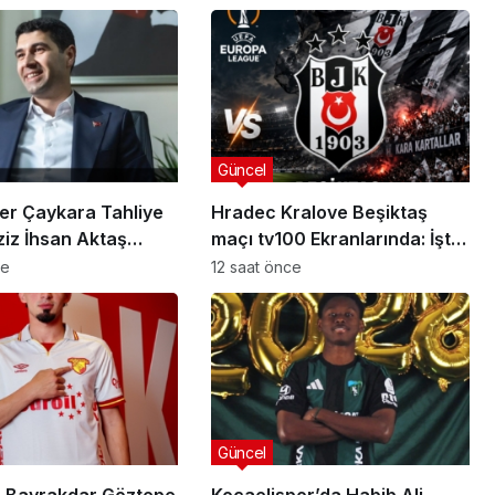
Güncel
er Çaykara Tahliye
Hradec Kralove Beşiktaş
ziz İhsan Aktaş
maçı tv100 Ekranlarında: İşte
a Yeni Gelişme
Karşılaşmanın Detayları
ce
12 saat önce
Güncel
 Bayrakdar Göztepe
Kocaelispor’da Habib Ali