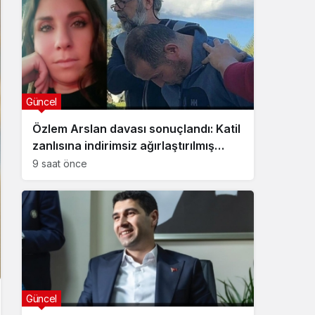
Güncel
Özlem Arslan davası sonuçlandı: Katil
zanlısına indirimsiz ağırlaştırılmış
müebbet hapis cezası verildi
9 saat önce
Güncel