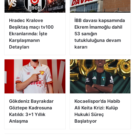
Hradec Kralove
İBB davası kapsamında
Beşiktaş maçı tv100
Ekrem İmamoğlu dahil
Ekranlarında: İşte
53 sanığın
Karşılaşmanın
tutukluluğuna devam
Detayları
kararı
Gökdeniz Bayrakdar
Kocaelispor’da Habib
Göztepe Kadrosuna
Ali Keita Krizi: Kulüp
Katıldı: 3+1 Yıllık
Hukuki Süreç
Anlaşma
Başlatıyor