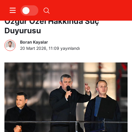
Şehit Yakınları ve Gazilerden
Özgür Özel Hakkında Suç
Duyurusu
Boran Kayalar
20 Mart 2026, 11:09
yayınlandı