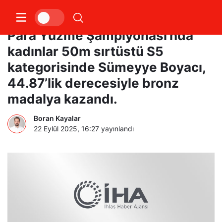
Singapur’da düzenlenen Dünya
Para Yüzme Şampiyonası’nda
kadınlar 50m sırtüstü S5
kategorisinde Sümeyye Boyacı,
44.87’lik derecesiyle bronz
madalya kazandı.
Boran Kayalar
22 Eylül 2025, 16:27
yayınlandı