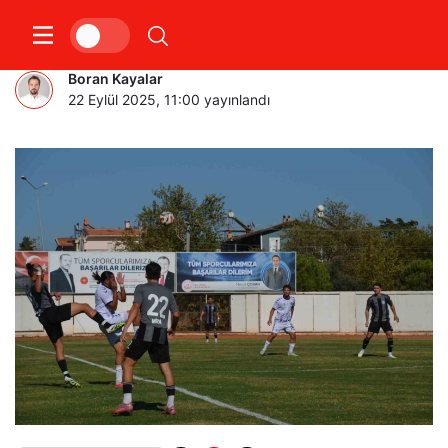
Söke 1970, 3 puanı 3 golle aldı
Boran Kayalar
22 Eylül 2025, 11:00
yayınlandı