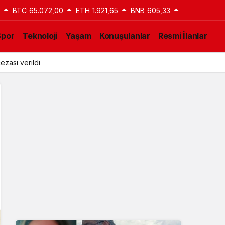
BTC
65.072,00
ETH
1.921,65
BNB
605,33
Spor
Teknoloji
Yaşam
Konuşulanlar
Resmi İlanlar
ezası verildi