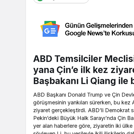
ABD Temsilciler Meclisi
yana Çin’e ilk kez ziya
Başbakanı Li Qiang ile b
ABD Başkanı Donald Trump ve Çin Devlet
görüşmesinin yankıları sürerken, bu kez A
ziyaret gerçekleştirdi. ABD’li Demokrat si
Pekin’deki Büyük Halk Sarayı’nda Çin Baş
yer alan haberlere göre, ziyaretin iki ülk
söyleyen Li, bu vesileyle ikili ilişkilerin d