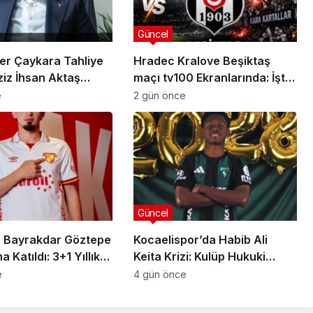
Güncel
er Çaykara Tahliye
Hradec Kralove Beşiktaş
ziz İhsan Aktaş
maçı tv100 Ekranlarında: İşte
a Yeni Gelişme
Karşılaşmanın Detayları
e
2 gün önce
Güncel
 Bayrakdar Göztepe
Kocaelispor’da Habib Ali
 Katıldı: 3+1 Yıllık
Keita Krizi: Kulüp Hukuki
Süreç Başlatıyor
e
4 gün önce