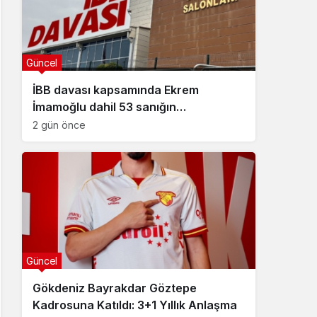
Güncel
İBB davası kapsamında Ekrem
İmamoğlu dahil 53 sanığın
tutukluluğuna devam kararı
2 gün önce
Güncel
Gökdeniz Bayrakdar Göztepe
Kadrosuna Katıldı: 3+1 Yıllık Anlaşma