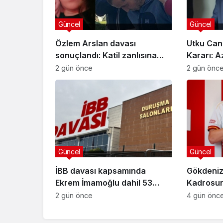
Güncel
Güncel
Özlem Arslan davası
Utku Can
sonuçlandı: Katil zanlısına
Kararı: A
indirimsiz ağırlaştırılmış
Davasınd
2 gün önce
2 gün önc
müebbet hapis cezası verildi
Güncel
Güncel
İBB davası kapsamında
Gökdeniz
Ekrem İmamoğlu dahil 53
Kadrosuna
sanığın tutukluluğuna devam
Anlaşma
2 gün önce
4 gün önc
kararı