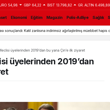
URO
54,98
GBP
64,22
BIST
13.798,82
GR. ALTIN
6.498,89
aset
Ekonomi
Eğitim
Magazin
Polis-Adliye
Sağlık
ı sonuçlandı: Katil zanlısına indirimsiz ağırlaştırılmış müebbet hapis c
eclisi üyelerinden 2019’dan bu yana Çin’e ilk ziyaret
isi üyelerinden 2019’dan
ret