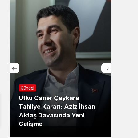
Güncel
Günce
Utku Caner Çaykara
Hrad
Tahliye Kararı: Aziz İhsan
maçı
Aktaş Davasında Yeni
İşte
Gelişme
Deta