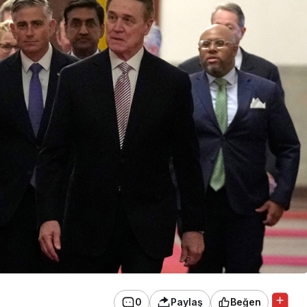
0
Paylaş
Beğen