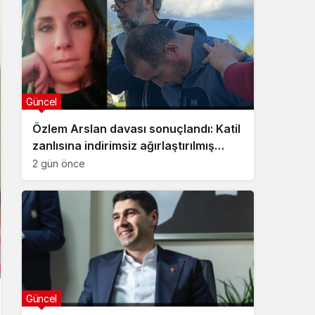
Güncel
Özlem Arslan davası sonuçlandı: Katil
zanlısına indirimsiz ağırlaştırılmış
müebbet hapis cezası verildi
2 gün önce
Güncel