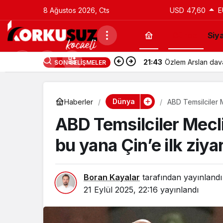
8 Ağustos 2026, Cts
USD
47,60
E
Güncel
Siy
21:43
Özlem Arslan davas
SON GELIŞMELER
Dünya
Haberler
ABD Temsilciler M
ABD Temsilciler Mecl
bu yana Çin’e ilk ziya
Boran Kayalar
tarafından yayınlandı
21 Eylül 2025, 22:16
yayınlandı