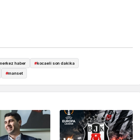
merkez haber
#
kocaeli son dakika
#
manset